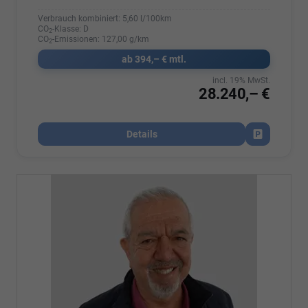
Verbrauch kombiniert:
5,60 l/100km
CO
-Klasse:
D
2
CO
-Emissionen:
127,00 g/km
2
ab 394,– € mtl.
incl. 19% MwSt.
28.240,– €
Details
Fahrzeug par