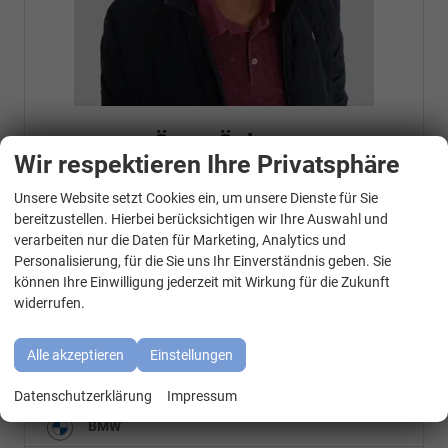
Özen Özkara
Wir respektieren Ihre Privatsphäre
Senior Chef
Unsere Website setzt Cookies ein, um unsere Dienste für Sie
WhatsApp Kontakt
bereitzustellen. Hierbei berücksichtigen wir Ihre Auswahl und
verarbeiten nur die Daten für Marketing, Analytics und
Telefonnummer: 07181 - 47695 15
Personalisierung, für die Sie uns Ihr Einverständnis geben. Sie
E-Mailadresse:
info@autohausrems.de
Fahrzeugnr.
können Ihre Einwilligung jederzeit mit Wirkung für die Zukunft
widerrufen.
Geparkte Fahrzeuge (
0
)
Alle akzeptieren
Einstellungen
Audi
Datenschutzerklärung
Impressum
BMW