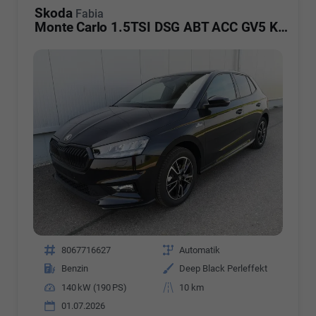
Skoda
Fabia
Monte Carlo 1.5TSI DSG ABT ACC GV5 Kam
Fahrzeugnr.
8067716627
Getriebe
Automatik
Kraftstoff
Benzin
Außenfarbe
Deep Black Perleffekt
Leistung
140 kW (190 PS)
Kilometerstand
10 km
01.07.2026