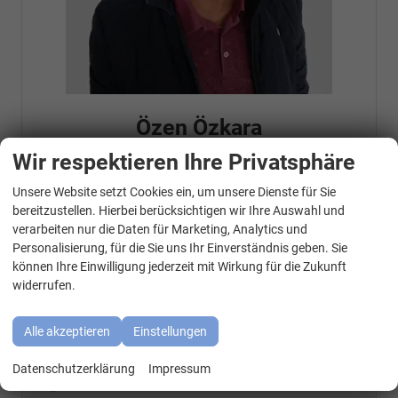
Özen Özkara
Wir respektieren Ihre Privatsphäre
Senior Chef
Unsere Website setzt Cookies ein, um unsere Dienste für Sie
WhatsApp Kontakt
bereitzustellen. Hierbei berücksichtigen wir Ihre Auswahl und
Telefonnummer: 07181 - 47695 15
verarbeiten nur die Daten für Marketing, Analytics und
E-Mailadresse:
info@autohausrems.de
Personalisierung, für die Sie uns Ihr Einverständnis geben. Sie
Fahrzeugnr.
können Ihre Einwilligung jederzeit mit Wirkung für die Zukunft
widerrufen.
Geparkte Fahrzeuge (
0
)
Alle akzeptieren
Einstellungen
Audi
Datenschutzerklärung
Impressum
BMW