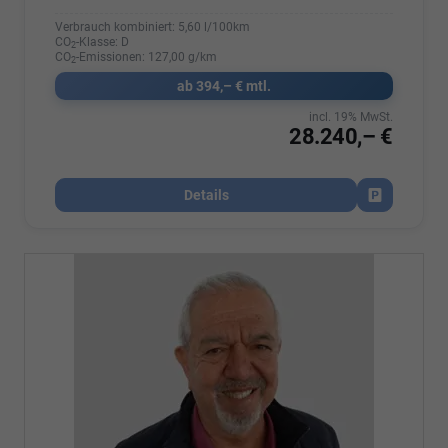
Verbrauch kombiniert:
5,60 l/100km
CO
-Klasse:
D
2
CO
-Emissionen:
127,00 g/km
2
ab 394,– € mtl.
incl. 19% MwSt.
28.240,– €
Details
Fahrzeug par