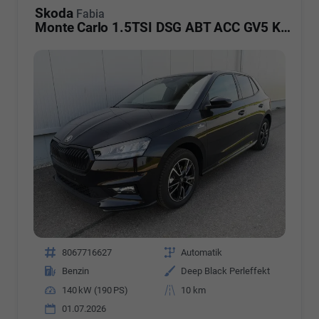
Skoda
Fabia
Monte Carlo 1.5TSI DSG ABT ACC GV5 Kam
Fahrzeugnr.
8067716627
Getriebe
Automatik
Kraftstoff
Benzin
Außenfarbe
Deep Black Perleffekt
Leistung
140 kW (190 PS)
Kilometerstand
10 km
01.07.2026