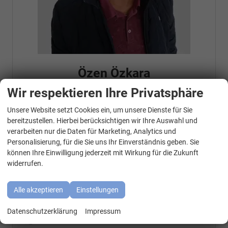
Özen Özkara
Wir respektieren Ihre Privatsphäre
Senior Chef
Unsere Website setzt Cookies ein, um unsere Dienste für Sie
WhatsApp Kontakt
bereitzustellen. Hierbei berücksichtigen wir Ihre Auswahl und
Telefonnummer: 07181 - 47695 15
verarbeiten nur die Daten für Marketing, Analytics und
E-Mailadresse:
info@autohausrems.de
Personalisierung, für die Sie uns Ihr Einverständnis geben. Sie
Fahrzeugnr.
können Ihre Einwilligung jederzeit mit Wirkung für die Zukunft
widerrufen.
Geparkte Fahrzeuge (
0
)
Alle akzeptieren
Einstellungen
Audi
Datenschutzerklärung
Impressum
BMW