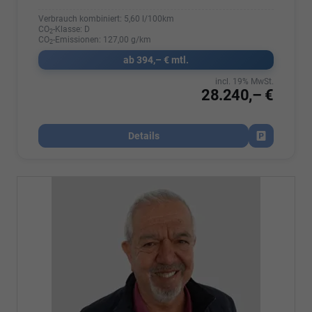
Verbrauch kombiniert:
5,60 l/100km
CO
-Klasse:
D
2
CO
-Emissionen:
127,00 g/km
2
ab 394,– € mtl.
incl. 19% MwSt.
28.240,– €
Details
Fahrzeug par