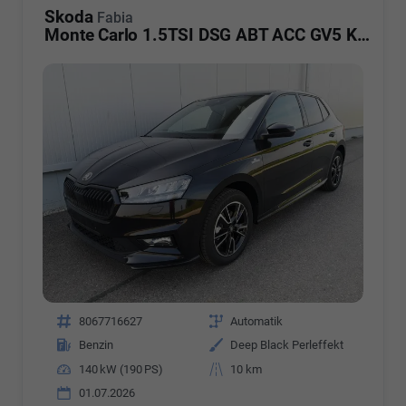
Skoda
Fabia
Monte Carlo 1.5TSI DSG ABT ACC GV5 Kam
Fahrzeugnr.
8067716627
Getriebe
Automatik
Kraftstoff
Benzin
Außenfarbe
Deep Black Perleffekt
Leistung
140 kW (190 PS)
Kilometerstand
10 km
01.07.2026