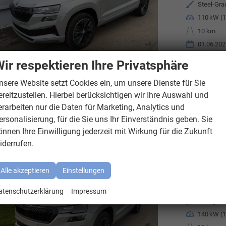
Außenfarbe
Steel-Gra
Leistung
110 kW (1
Kilometerstand
10 km
01.06.202
ir respektieren Ihre Privatsphäre
Verbrauch komb
CO
-Klasse:
E
2
CO
-Emissionen
nsere Website setzt Cookies ein, um unsere Dienste für Sie
2
ereitzustellen. Hierbei berücksichtigen wir Ihre Auswahl und
erarbeiten nur die Daten für Marketing, Analytics und
ersonalisierung, für die Sie uns Ihr Einverständnis geben. Sie
Skoda
Karoq
önnen Ihre Einwilligung jederzeit mit Wirkung für die Zukunft
Sportline 1.5TSI DSG AHK Matrix ACC Navi
iderrufen.
Fahrzeugnr.
8067716
Alle akzeptieren
Einstellungen
Getriebe
Automati
Kraftstoff
Benzin
atenschutzerklärung
Impressum
Außenfarbe
Stahlgrau
Leistung
140 kW (1