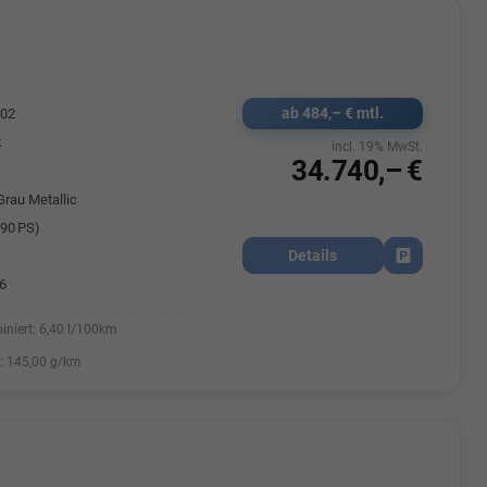
Elisa Vegele
udak
Auszubildende im 3.Lehrjahr -
ab 484,– € mtl.
602
Automobilkauffrau
47695 15
k
incl. 19% MwSt.
Telefonnummer: 07181 - 47695 15
usrems.de
34.740,– €
E-Mailadresse:
info@autohausrems.de
Grau Metallic
90 PS)
Details
Fahrzeug park
6
iniert:
6,40 l/100km
:
145,00 g/km