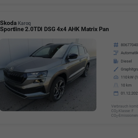
Skoda
Karoq
Sportline 2.0TDI DSG 4x4 AHK Matrix Pan
Fahrzeugnr.
8067704
Getriebe
Automati
Kraftstoff
Diesel
Außenfarbe
Graphitgr
Leistung
110 kW (1
Kilometerstand
10 km
01.12.202
Verbrauch komb
CO
-Klasse:
F
2
CO
-Emissionen
2