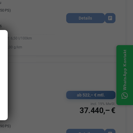
u
50 PS)
Details
Fahrzeug park
6
iniert:
6,50 l/100km
:
148,00 g/km
WhatsApp Kontakt
ab 522,– € mtl.
573
k
incl. 19% MwSt.
37.440,– €
90 PS)