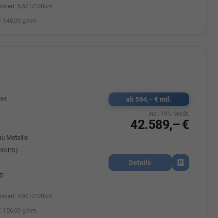
iniert:
6,50 l/100km
:
148,00 g/km
ab 594,– € mtl.
054
k
incl. 19% MwSt.
42.589,– €
au Metallic
50 PS)
Details
Fahrzeug park
5
iniert:
5,90 l/100km
:
156,00 g/km