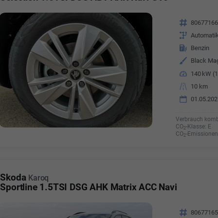
Fahrzeugnr.
8067716
Getriebe
Automati
Kraftstoff
Benzin
Außenfarbe
Black Mag
Leistung
140 kW (1
Kilometerstand
10 km
01.05.202
Verbrauch komb
CO
-Klasse:
E
2
CO
-Emissionen
2
Skoda
Karoq
Sportline 1.5TSI DSG AHK Matrix ACC Navi
Fahrzeugnr.
8067716