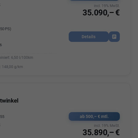
k
incl. 19% MwSt.
35.090,– €
50 PS)
Details
Fahrzeug park
6
iniert:
6,50 l/100km
:
148,00 g/km
twinkel
ab 500,– € mtl.
555
k
incl. 19% MwSt.
35.890,– €