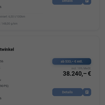
Details
Fahrzeug park
6
iniert:
6,50 l/100km
:
148,00 g/km
twinkel
ab 533,– € mtl.
556
k
incl. 19% MwSt.
38.240,– €
u
90 PS)
Details
Fahrzeug park
6