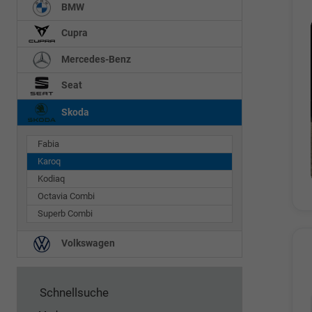
BMW
Cupra
Mercedes-Benz
Seat
Skoda
Fabia
Karoq
Kodiaq
Octavia Combi
Superb Combi
Volkswagen
Schnellsuche