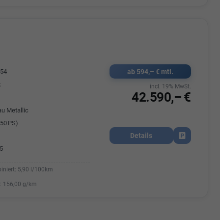
ab 594,– € mtl.
054
k
incl. 19% MwSt.
42.590,– €
au Metallic
50 PS)
Details
Fahrzeug park
5
iniert:
5,90 l/100km
:
156,00 g/km