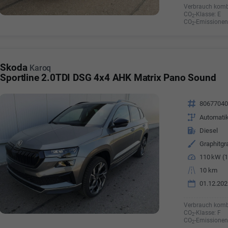
Verbrauch komb
CO
-Klasse:
E
2
CO
-Emissionen
2
Skoda
Karoq
Sportline 2.0TDI DSG 4x4 AHK Matrix Pano Sound
Fahrzeugnr.
8067704
Getriebe
Automati
Kraftstoff
Diesel
Außenfarbe
Graphitgr
Leistung
110 kW (1
Kilometerstand
10 km
01.12.202
Verbrauch komb
CO
-Klasse:
F
2
CO
-Emissionen
2