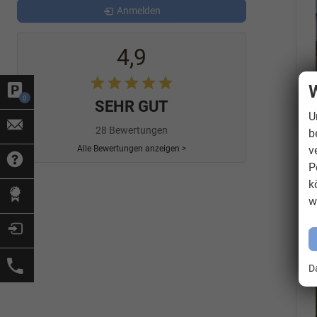
Anmelden
4,9
W
0
SEHR GUT
U
28 Bewertungen
b
v
Alle Bewertungen anzeigen >
P
k
w
D