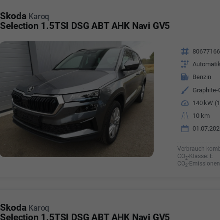
a Özyürek Oguz
Skoda
Karoq
Selection 1.5TSI DSG ABT AHK Navi GV5
Özden Özkara-B
lkaufrau -
Verkauf/Einkauf
Vermietung
Fahrzeugnr.
8067716
Telefonnummer: 07181 - 
nummer: 07181 - 47695 15
Getriebe
Automati
E-Mailadresse:
info@autoha
esse:
info@autohausrems.de
Kraftstoff
Benzin
Außenfarbe
Graphite-
Leistung
140 kW (1
Kilometerstand
10 km
01.07.202
Verbrauch komb
CO
-Klasse:
E
2
CO
-Emissionen
2
Skoda
Karoq
Selection 1.5TSI DSG ABT AHK Navi GV5