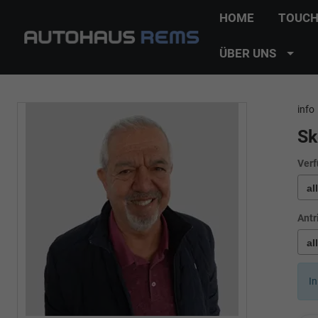
HOME
TOUCH
ÜBER UNS
info
Sk
Verf
Antr
In