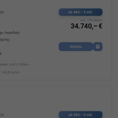
ab 484,– € mtl.
603
k
incl. 19% MwSt.
34.740,– €
ic Perleffekt
90 PS)
Details
Fahrzeug park
6
iniert:
6,40 l/100km
:
145,00 g/km
ab 489,– € mtl.
572