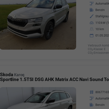
Getriebe
Automati
Kraftstoff
Benzin
Außenfarbe
Stahlgrau
Leistung
110 kW (1
Kilometerstand
10 km
01.05.202
Verbrauch komb
CO
-Klasse:
E
2
CO
-Emissionen
2
Skoda
Karoq
Sportline 1.5TSI DSG AHK Matrix ACC Navi Sound To
Fahrzeugnr.
8067716
Getriebe
Automati
Kraftstoff
Benzin