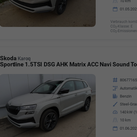
Kilometerstand
10 km
01.05.202
Verbrauch komb
CO
-Klasse:
E
2
CO
-Emissionen
2
Skoda
Karoq
Sportline 1.5TSI DSG AHK Matrix ACC Navi Sound To
Fahrzeugnr.
8067716
Getriebe
Automati
Kraftstoff
Benzin
Außenfarbe
Steel-Gra
Leistung
140 kW (1
Kilometerstand
10 km
01.06.202