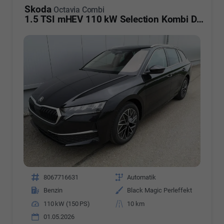
Skoda
Octavia Combi
1.5 TSI mHEV 110 kW Selection Kombi DSG AHK ACC Kamera Sunset
Fahrzeugnr.
8067716631
Getriebe
Automatik
Kraftstoff
Benzin
Außenfarbe
Black Magic Perleffekt
Leistung
110 kW (150 PS)
Kilometerstand
10 km
01.05.2026