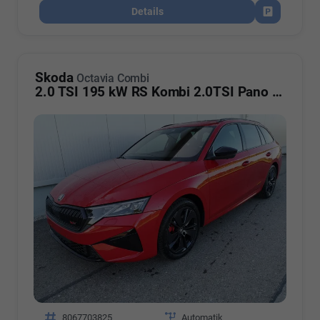
Details
Fahrzeug par
Skoda
Octavia Combi
2.0 TSI 195 kW RS Kombi 2.0TSI Pano Matrix Area AHK Sound GV5
Fahrzeugnr.
8067703825
Getriebe
Automatik