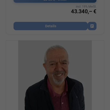
incl. 19% MwSt.
43.340,– €
Details
Fahrzeug par