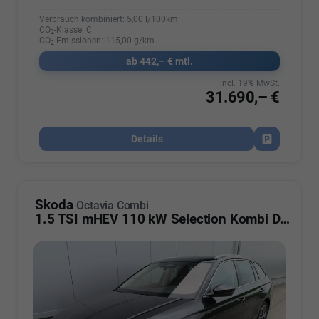
Verbrauch kombiniert:
5,00 l/100km
CO
-Klasse:
C
2
CO
-Emissionen:
115,00 g/km
2
ab 442,– € mtl.
incl. 19% MwSt.
31.690,– €
Details
Fahrzeug par
Skoda
Octavia Combi
1.5 TSI mHEV 110 kW Selection Kombi DSG ABT AHK ACC Kamera Sunset