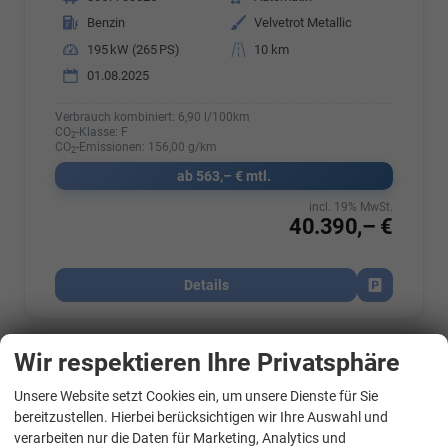
Kraftstoff
Benzin
Außenfarbe
Velvetrot Metallic
Leistung
195 kW (265 PS)
Kilometerstand
10 km
01.08.2025
Verbrauch kombiniert:
6,90 l/100km
CO
-Klasse:
F
2
CO
-Emissionen:
156,00 g/km
2
ab 563,– € mtl.
incl. 19% MwSt.
40.390,– €
Details
Fahrzeug par
Wir respektieren Ihre Privatsphäre
Skoda
Octavia Combi
2.0 TSI 195 kW RS Kombi ABT 2.0TSI Pano Matrix Area AHK Sound GV5
Unsere Website setzt Cookies ein, um unsere Dienste für Sie
bereitzustellen. Hierbei berücksichtigen wir Ihre Auswahl und
verarbeiten nur die Daten für Marketing, Analytics und