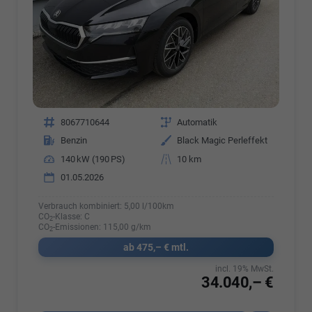
Fahrzeugnr.
8067710644
Getriebe
Automatik
Kraftstoff
Benzin
Außenfarbe
Black Magic Perleffekt
Leistung
140 kW (190 PS)
Kilometerstand
10 km
01.05.2026
Verbrauch kombiniert:
5,00 l/100km
CO
-Klasse:
C
2
CO
-Emissionen:
115,00 g/km
2
ab 475,– € mtl.
incl. 19% MwSt.
34.040,– €