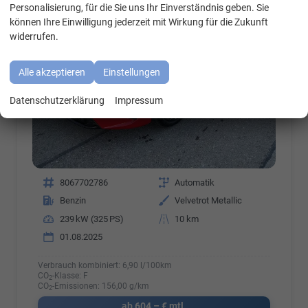
WhatsApp Kontakt
Personalisierung, für die Sie uns Ihr Einverständnis geben. Sie
können Ihre Einwilligung jederzeit mit Wirkung für die Zukunft
widerrufen.
Alle akzeptieren
Einstellungen
Datenschutzerklärung
Impressum
Fahrzeugnr.
8067702786
Getriebe
Automatik
Kraftstoff
Benzin
Außenfarbe
Velvetrot Metallic
Leistung
239 kW (325 PS)
Kilometerstand
10 km
01.08.2025
Verbrauch kombiniert:
6,90 l/100km
CO
-Klasse:
F
2
CO
-Emissionen:
156,00 g/km
2
ab 604,– € mtl.