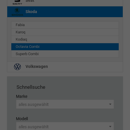
Seat
Skoda
Fabia
Karoq
Kodiaq
Octavia Combi
Superb Combi
Volkswagen
Schnellsuche
Marke
alles ausgewählt
Modell
alles ausgewählt