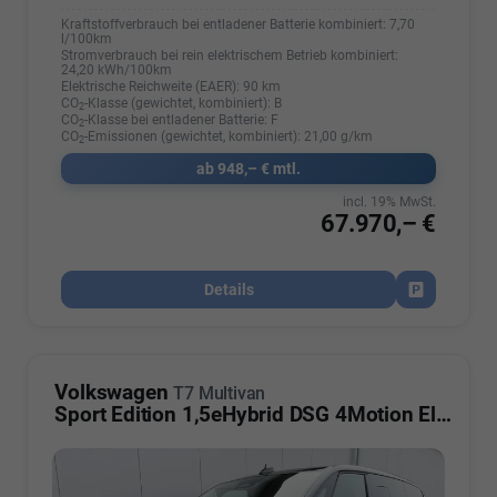
Kraftstoffverbrauch bei entladener Batterie kombiniert:
7,70
l/100km
Stromverbrauch bei rein elektrischem Betrieb kombiniert:
24,20 kWh/100km
Elektrische Reichweite (EAER):
90 km
CO
-Klasse (gewichtet, kombiniert):
B
2
CO
-Klasse bei entladener Batterie:
F
2
CO
-Emissionen (gewichtet, kombiniert):
21,00 g/km
2
ab 948,– € mtl.
incl. 19% MwSt.
67.970,– €
Details
Fahrzeug par
Volkswagen
T7 Multivan
Sport Edition 1,5eHybrid DSG 4Motion Elegance LÜ 7 Sitzer