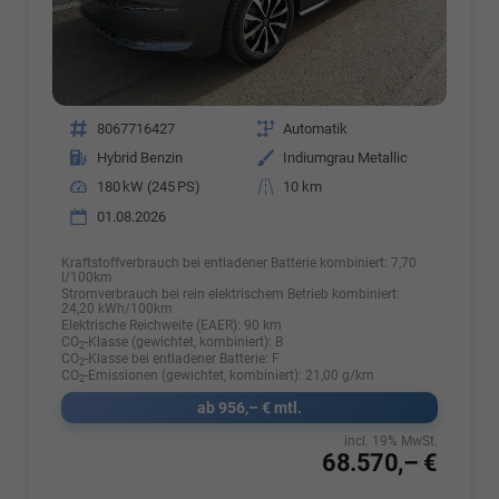
Fahrzeugnr.
8067716427
Getriebe
Automatik
Kraftstoff
Hybrid Benzin
Außenfarbe
Indiumgrau Metallic
Leistung
180 kW (245 PS)
Kilometerstand
10 km
01.08.2026
Kraftstoffverbrauch bei entladener Batterie kombiniert:
7,70
l/100km
Stromverbrauch bei rein elektrischem Betrieb kombiniert:
24,20 kWh/100km
Elektrische Reichweite (EAER):
90 km
CO
-Klasse (gewichtet, kombiniert):
B
2
CO
-Klasse bei entladener Batterie:
F
2
CO
-Emissionen (gewichtet, kombiniert):
21,00 g/km
2
ab 956,– € mtl.
incl. 19% MwSt.
68.570,– €