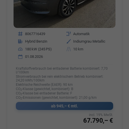
Fahrzeugnr.
8067716439
Getriebe
Automatik
Kraftstoff
Hybrid Benzin
Außenfarbe
Indiumgrau Metallic
Leistung
180 kW (245 PS)
Kilometerstand
10 km
01.08.2026
Kraftstoffverbrauch bei entladener Batterie kombiniert:
7,70
l/100km
Stromverbrauch bei rein elektrischem Betrieb kombiniert:
24,20 kWh/100km
Elektrische Reichweite (EAER):
90 km
CO
-Klasse (gewichtet, kombiniert):
B
2
CO
-Klasse bei entladener Batterie:
F
2
CO
-Emissionen (gewichtet, kombiniert):
21,00 g/km
2
ab 945,– € mtl.
incl. 19% MwSt.
67.790,– €