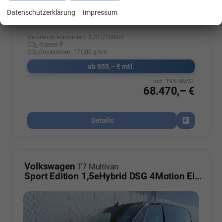
Leistung
110 kW (150 PS)
Kilometerstand
10 km
Datenschutzerklärung
Impressum
01.06.2026
Verbrauch kombiniert:
6,70 l/100km
CO
-Klasse:
F
2
CO
-Emissionen:
175,00 g/km
2
ab 955,– € mtl.
incl. 19% MwSt.
68.470,– €
Details
Fahrzeug par
Volkswagen
T7 Multivan
Sport Edition 1,5eHybrid DSG 4Motion Elegance KÜ 5 Sitzer