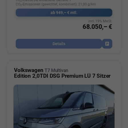
2
CO
-Emissionen (gewichtet, kombiniert):
21,00 g/km
2
ab 949,– € mtl.
incl. 19% MwSt.
68.050,– €
Details
Fahrzeug par
Volkswagen
T7 Multivan
Edition 2,0TDI DSG Premium LÜ 7 Sitzer