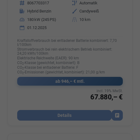
Fahrzeugnr.
8067703317
Getriebe
Automatik
Kraftstoff
Hybrid Benzin
Außenfarbe
Candyweiß
Leistung
180 kW (245 PS)
Kilometerstand
10 km
01.12.2025
Kraftstoffverbrauch bei entladener Batterie kombiniert:
7,70
l/100km
Stromverbrauch bei rein elektrischem Betrieb kombiniert:
24,20 kWh/100km
Elektrische Reichweite (EAER):
90 km
CO
-Klasse (gewichtet, kombiniert):
B
2
CO
-Klasse bei entladener Batterie:
F
2
CO
-Emissionen (gewichtet, kombiniert):
21,00 g/km
2
ab 946,– € mtl.
incl. 19% MwSt.
67.880,– €
Details
Fahrzeug par