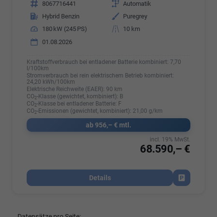
Fahrzeugnr.
8067716441
Getriebe
Automatik
Kraftstoff
Hybrid Benzin
Außenfarbe
Puregrey
Leistung
180 kW (245 PS)
Kilometerstand
10 km
01.08.2026
Kraftstoffverbrauch bei entladener Batterie kombiniert:
7,70
l/100km
Stromverbrauch bei rein elektrischem Betrieb kombiniert:
24,20 kWh/100km
Elektrische Reichweite (EAER):
90 km
CO
-Klasse (gewichtet, kombiniert):
B
2
CO
-Klasse bei entladener Batterie:
F
2
CO
-Emissionen (gewichtet, kombiniert):
21,00 g/km
2
ab 956,– € mtl.
incl. 19% MwSt.
68.590,– €
Details
Fahrzeug par
Datensätze pro Seite: