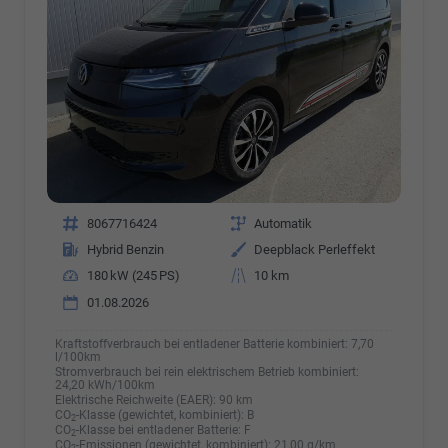
Fahrzeugnr.
8067716424
Getriebe
Automatik
Kraftstoff
Hybrid Benzin
Außenfarbe
Deepblack Perleffekt
Leistung
180 kW (245 PS)
Kilometerstand
10 km
01.08.2026
Kraftstoffverbrauch bei entladener Batterie kombiniert:
7,70
l/100km
Stromverbrauch bei rein elektrischem Betrieb kombiniert:
24,20 kWh/100km
Elektrische Reichweite (EAER):
90 km
CO
-Klasse (gewichtet, kombiniert):
B
2
CO
-Klasse bei entladener Batterie:
F
2
CO
-Emissionen (gewichtet, kombiniert):
21,00 g/km