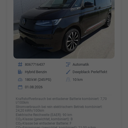
Fahrzeugnr.
8067716437
Getriebe
Automatik
Kraftstoff
Hybrid Benzin
Außenfarbe
Deepblack Perleffekt
Leistung
180 kW (245 PS)
Kilometerstand
10 km
01.08.2026
Kraftstoffverbrauch bei entladener Batterie kombiniert:
7,70
l/100km
Stromverbrauch bei rein elektrischem Betrieb kombiniert:
24,20 kWh/100km
Elektrische Reichweite (EAER):
90 km
CO
-Klasse (gewichtet, kombiniert):
B
2
CO
-Klasse bei entladener Batterie:
F
2
CO
-Emissionen (gewichtet, kombiniert):
21,00 g/km