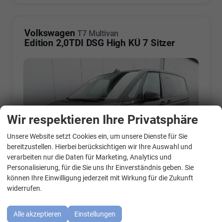
Volkswagen
T7 Multivan
Edition 2,0TDI DSG High KÜ 7 Sitzer
Wir respektieren Ihre Privatsphäre
Unsere Website setzt Cookies ein, um unsere Dienste für Sie
WhatsApp Kontakt
bereitzustellen. Hierbei berücksichtigen wir Ihre Auswahl und
verarbeiten nur die Daten für Marketing, Analytics und
Personalisierung, für die Sie uns Ihr Einverständnis geben. Sie
können Ihre Einwilligung jederzeit mit Wirkung für die Zukunft
widerrufen.
Fahrzeugnr.
8067703413
Getriebe
Automatik
Kraftstoff
Diesel
Außenfarbe
Indiumgrau Metallic
Alle akzeptieren
Einstellungen