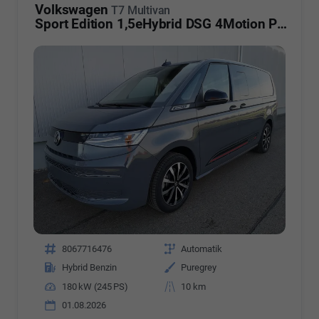
Volkswagen
T7 Multivan
Sport Edition 1,5eHybrid DSG 4Motion Premium LÜ 7 Sitzer
Fahrzeugnr.
8067716476
Getriebe
Automatik
Kraftstoff
Hybrid Benzin
Außenfarbe
Puregrey
Leistung
180 kW (245 PS)
Kilometerstand
10 km
01.08.2026