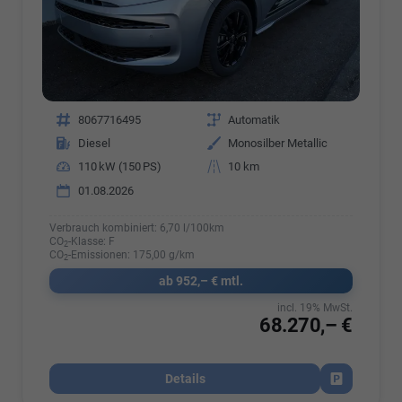
Fahrzeugnr.
8067716495
Getriebe
Automatik
Kraftstoff
Diesel
Außenfarbe
Monosilber Metallic
Leistung
110 kW (150 PS)
Kilometerstand
10 km
01.08.2026
Verbrauch kombiniert:
6,70 l/100km
CO
-Klasse:
F
2
CO
-Emissionen:
175,00 g/km
2
ab 952,– € mtl.
incl. 19% MwSt.
68.270,– €
Details
Fahrzeug par