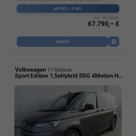
2
ab 945,– € mtl.
incl. 19% MwSt.
67.790,– €
Details
Fahrzeug par
Volkswagen
T7 Multivan
Sport Edition 1,5eHybrid DSG 4Motion High KÜ 5 Sitzer