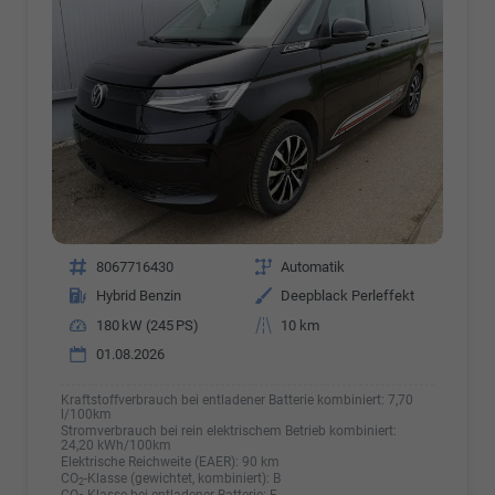
Fahrzeugnr.
8067716430
Getriebe
Automatik
Kraftstoff
Hybrid Benzin
Außenfarbe
Deepblack Perleffekt
Leistung
180 kW (245 PS)
Kilometerstand
10 km
01.08.2026
Kraftstoffverbrauch bei entladener Batterie kombiniert:
7,70
l/100km
Stromverbrauch bei rein elektrischem Betrieb kombiniert:
24,20 kWh/100km
Elektrische Reichweite (EAER):
90 km
CO
-Klasse (gewichtet, kombiniert):
B
2
CO
-Klasse bei entladener Batterie:
F