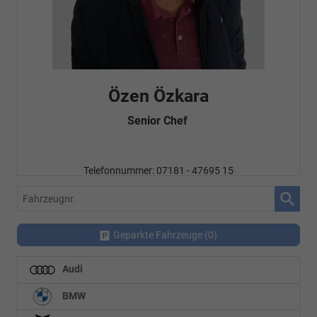
Fatma Özyürek Oguz
Automobilkaufrau -
Verkauf/Einkauf
Telefonnummer: 07181 - 47695 15
E-Mailadresse:
info@autohausrems.de
Fahrzeugnr.
Geparkte Fahrzeuge (
0
)
Audi
BMW