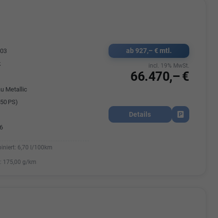
Elisa Vegele
udak
Auszubildende im 3.Lehrjahr -
ab 927,– € mtl.
403
Automobilkauffrau
47695 15
k
incl. 19% MwSt.
Telefonnummer: 07181 - 47695 15
usrems.de
66.470,– €
E-Mailadresse:
info@autohausrems.de
u Metallic
50 PS)
Details
Fahrzeug park
6
iniert:
6,70 l/100km
:
175,00 g/km