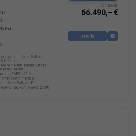
k
incl. 19% MwSt.
66.490,– €
nzin
iß
45 PS)
Details
Fahrzeug park
6
uch bei entladener Batterie
0 l/100km
bei rein elektrischem Betrieb
20 kWh/100km
hweite (EAER):
90 km
ichtet, kombiniert):
B
entladener Batterie:
F
(gewichtet, kombiniert):
21,00