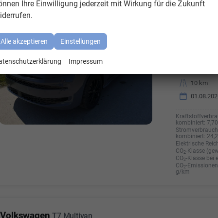
önnen Ihre Einwilligung jederzeit mit Wirkung für die Zukunft
iderrufen.
Fahrzeugnr.
8067716
Getriebe
Automati
Alle akzeptieren
Einstellungen
Kraftstoff
Hybrid Be
Außenfarbe
Puregrey
atenschutzerklärung
Impressum
Leistung
180 kW (2
Kilometerstand
10 km
01.08.202
Kraftstoffverbra
kombiniert:
7,7
Stromverbrauch 
kombiniert:
24,
Elektrische Reic
CO
-Klasse (gew
2
CO
-Klasse bei 
2
CO
-Emissionen 
2
g/km
Volkswagen
T7 Multivan