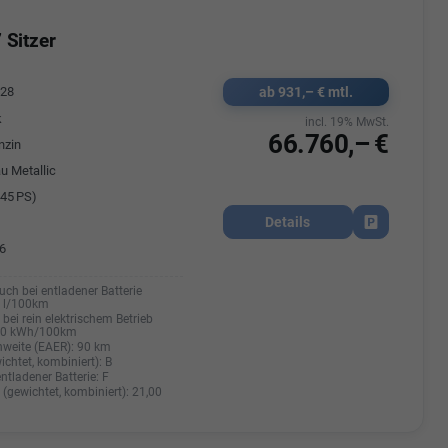
 Sitzer
ab 931,– € mtl.
428
k
incl. 19% MwSt.
66.760,– €
nzin
u Metallic
45 PS)
Details
Fahrzeug park
6
uch bei entladener Batterie
0 l/100km
bei rein elektrischem Betrieb
20 kWh/100km
hweite (EAER):
90 km
ichtet, kombiniert):
B
entladener Batterie:
F
(gewichtet, kombiniert):
21,00