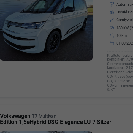
Getriebe
Automati
Kraftstoff
Hybrid Be
Außenfarbe
Candywe
Leistung
180 kW (2
Kilometerstand
10 km
01.08.202
Kraftstoffverbra
kombiniert:
7,7
Stromverbrauch 
kombiniert:
24,
Elektrische Reic
CO
-Klasse (gew
2
CO
-Klasse bei 
2
CO
-Emissionen 
2
g/km
Volkswagen
T7 Multivan
Edition 1,5eHybrid DSG Elegance LÜ 7 Sitzer