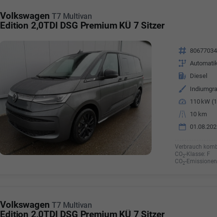
a Özyürek Oguz
Volkswagen
T7 Multivan
Edition 2,0TDI DSG Premium KÜ 7 Sitzer
Özden Özkara-B
lkaufrau -
Verkauf/Einkauf
Vermietung
Fahrzeugnr.
8067703
Telefonnummer: 07181 - 
nummer: 07181 - 47695 15
Getriebe
Automati
E-Mailadresse:
info@autoha
esse:
info@autohausrems.de
Kraftstoff
Diesel
Außenfarbe
Indiumgra
Leistung
110 kW (1
Kilometerstand
10 km
01.08.202
Verbrauch komb
CO
-Klasse:
F
2
CO
-Emissionen
2
Volkswagen
T7 Multivan
Edition 2,0TDI DSG Premium KÜ 7 Sitzer