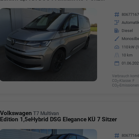
Fahrzeugnr.
8067716
Getriebe
Automati
Kraftstoff
Diesel
Außenfarbe
Monosilbe
Leistung
110 kW (1
Kilometerstand
10 km
01.06.202
Verbrauch komb
CO
-Klasse:
F
2
CO
-Emissionen
2
Volkswagen
T7 Multivan
Edition 1,5eHybrid DSG Elegance KÜ 7 Sitzer
Fahrzeugnr.
8067716