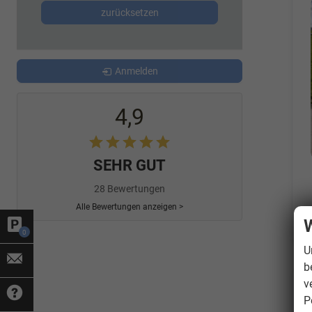
zurücksetzen
Anmelden
4,9
SEHR GUT
28 Bewertungen
Alle Bewertungen anzeigen >
W
0
U
b
v
P