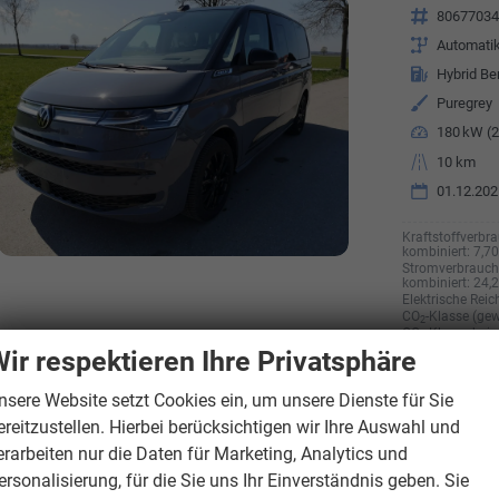
Fahrzeugnr.
8067703
Getriebe
Automati
Kraftstoff
Hybrid Be
Außenfarbe
Puregrey
Leistung
180 kW (2
Kilometerstand
10 km
01.12.202
Kraftstoffverbra
kombiniert:
7,7
Stromverbrauch 
kombiniert:
24,
Elektrische Reic
CO
-Klasse (gew
2
CO
-Klasse bei 
2
CO
-Emissionen 
ir respektieren Ihre Privatsphäre
2
g/km
nsere Website setzt Cookies ein, um unsere Dienste für Sie
ereitzustellen. Hierbei berücksichtigen wir Ihre Auswahl und
erarbeiten nur die Daten für Marketing, Analytics und
Volkswagen
T7 Multivan
ersonalisierung, für die Sie uns Ihr Einverständnis geben. Sie
Edition 1,5eHybrid DSG Elegance LÜ 7 Sitzer