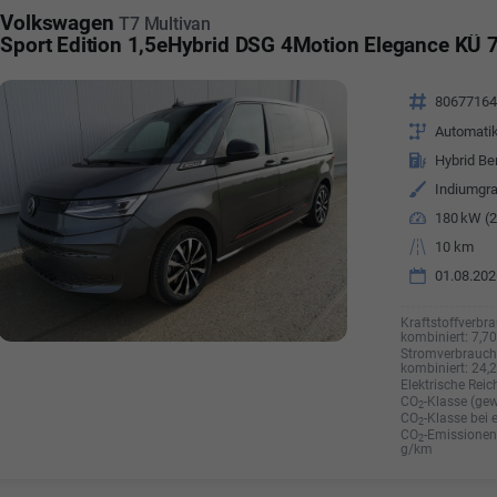
Volkswagen
T7 Multivan
Sport Edition 1,5eHybrid DSG 4Motion Elegance KÜ 7
Fahrzeugnr.
8067716
Getriebe
Automati
Kraftstoff
Hybrid Be
Außenfarbe
Indiumgra
Leistung
180 kW (2
Kilometerstand
10 km
01.08.202
Kraftstoffverbra
kombiniert:
7,7
Stromverbrauch 
kombiniert:
24,
Elektrische Reic
CO
-Klasse (gew
2
CO
-Klasse bei 
2
CO
-Emissionen 
2
g/km