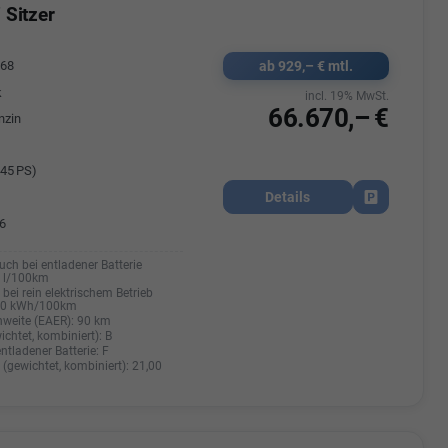
 Sitzer
ab 929,– € mtl.
468
k
incl. 19% MwSt.
66.670,– €
nzin
45 PS)
Details
Fahrzeug park
6
uch bei entladener Batterie
0 l/100km
bei rein elektrischem Betrieb
20 kWh/100km
hweite (EAER):
90 km
ichtet, kombiniert):
B
entladener Batterie:
F
(gewichtet, kombiniert):
21,00