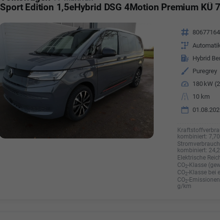
Sport Edition 1,5eHybrid DSG 4Motion Premium KÜ 7
Fahrzeugnr.
8067716
Getriebe
Automati
Kraftstoff
Hybrid Be
Außenfarbe
Puregrey
Leistung
180 kW (2
Kilometerstand
10 km
01.08.202
Kraftstoffverbra
kombiniert:
7,7
Stromverbrauch 
kombiniert:
24,
Elektrische Reic
CO
-Klasse (gew
2
CO
-Klasse bei 
2
CO
-Emissionen 
2
g/km