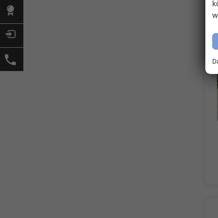
k
w
D