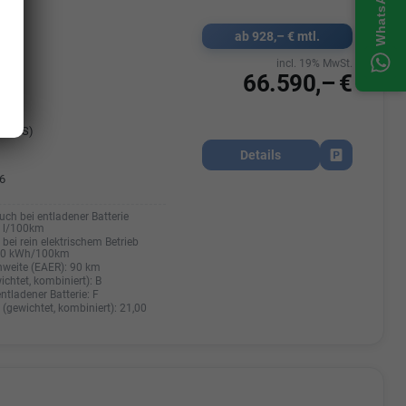
ab 928,– € mtl.
478
k
incl. 19% MwSt.
66.590,– €
nzin
45 PS)
Details
Fahrzeug park
6
uch bei entladener Batterie
0 l/100km
bei rein elektrischem Betrieb
20 kWh/100km
hweite (EAER):
90 km
ichtet, kombiniert):
B
entladener Batterie:
F
(gewichtet, kombiniert):
21,00