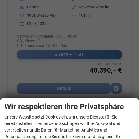
Kraftstoff
Benzin
Außenfarbe
Velvetrot Metallic
Leistung
195 kW (265 PS)
Kilometerstand
10 km
01.08.2025
Verbrauch kombiniert:
6,90 l/100km
CO
-Klasse:
F
2
CO
-Emissionen:
156,00 g/km
2
ab 563,– € mtl.
incl. 19% MwSt.
40.390,– €
Details
Fahrzeug par
Wir respektieren Ihre Privatsphäre
Skoda
Octavia Combi
Unsere Website setzt Cookies ein, um unsere Dienste für Sie
WhatsApp Kontakt
2.0 TSI 195 kW RS Kombi ABT 2.0TSI Pano Matrix Area AHK Sound GV5
bereitzustellen. Hierbei berücksichtigen wir Ihre Auswahl und
verarbeiten nur die Daten für Marketing, Analytics und
Personalisierung, für die Sie uns Ihr Einverständnis geben. Sie