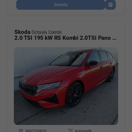
Details
Fahrzeug par
Skoda
Octavia Combi
2.0 TSI 195 kW RS Kombi 2.0TSI Pano Matrix Area AHK Sound GV5
Fahrzeugnr.
8067703825
Getriebe
Automatik