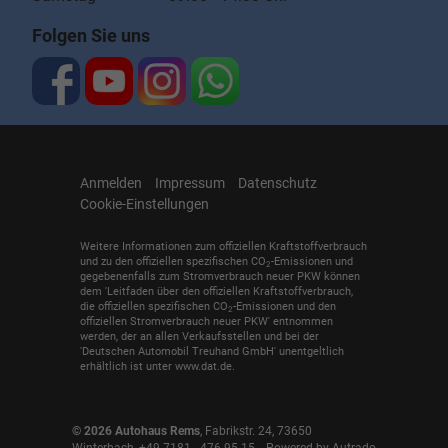
Folgen Sie uns
Anmelden
Impressum
Datenschutz
Cookie-Einstellungen
Weitere Informationen zum offiziellen Kraftstoffverbrauch
und zu den offiziellen spezifischen CO
-Emissionen und
2
gegebenenfalls zum Stromverbrauch neuer PKW können
dem 'Leitfaden über den offiziellen Kraftstoffverbrauch,
die offiziellen spezifischen CO
-Emissionen und den
2
offiziellen Stromverbrauch neuer PKW' entnommen
werden, der an allen Verkaufsstellen und bei der
'Deutschen Automobil Treuhand GmbH' unentgeltlich
erhältlich ist unter www.dat.de.
© 2026
Autohaus Rems
,
Fabrikstr. 24
,
73650
Winterbach,
+49 7181 - 476 95 15
Powered by Autrado