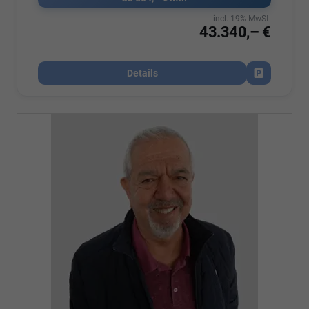
incl. 19% MwSt.
43.340,– €
Details
Fahrzeug par