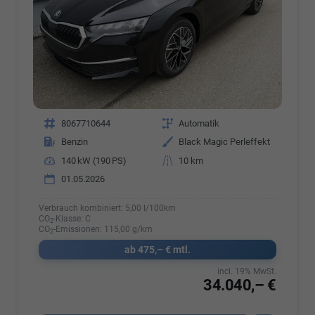
Fahrzeugnr.
8067710644
Getriebe
Automatik
Kraftstoff
Benzin
Außenfarbe
Black Magic Perleffekt
Leistung
140 kW (190 PS)
Kilometerstand
10 km
01.05.2026
Verbrauch kombiniert:
5,00 l/100km
CO
-Klasse:
C
2
CO
-Emissionen:
115,00 g/km
2
ab 475,– € mtl.
incl. 19% MwSt.
34.040,– €