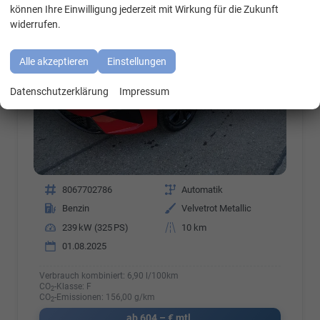
können Ihre Einwilligung jederzeit mit Wirkung für die Zukunft
widerrufen.
Alle akzeptieren
Einstellungen
Datenschutzerklärung
Impressum
Fahrzeugnr.
8067702786
Getriebe
Automatik
Kraftstoff
Benzin
Außenfarbe
Velvetrot Metallic
Leistung
239 kW (325 PS)
Kilometerstand
10 km
01.08.2025
Verbrauch kombiniert:
6,90 l/100km
CO
-Klasse:
F
2
CO
-Emissionen:
156,00 g/km
2
ab 604,– € mtl.