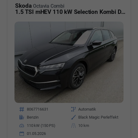
Skoda
Octavia Combi
1.5 TSI mHEV 110 kW Selection Kombi DSG AHK ACC Kamera Sunset
Fahrzeugnr.
8067716631
Getriebe
Automatik
Kraftstoff
Benzin
Außenfarbe
Black Magic Perleffekt
Leistung
110 kW (150 PS)
Kilometerstand
10 km
01.05.2026