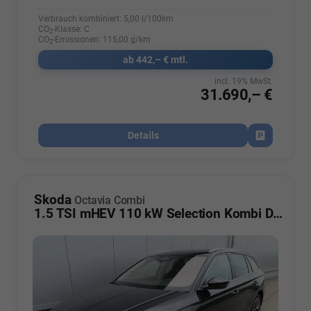
Verbrauch kombiniert:
5,00 l/100km
CO
-Klasse:
C
2
CO
-Emissionen:
115,00 g/km
2
ab 442,– € mtl.
incl. 19% MwSt.
31.690,– €
Details
Fahrzeug par
Skoda
Octavia Combi
1.5 TSI mHEV 110 kW Selection Kombi DSG ABT AHK ACC Kamera Sunset