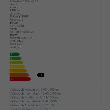
SCHADSTOFFKLASSE
Euro 6
HUBRAUM
1.984 ccm
LEISTUNG
239 kW (325 PS)
KRAFTSTOFF
Benzin
KATEGORIE
Kombi
KILOMETERSTAND
10 km
ERSTZULASSUNG
01.08.2025
ZUSTAND
unfallfrei
Verbrauch kombiniert:
6,90 l/100km
Verbrauch Innenstadt:
10,60 l/100km
Verbrauch Stadtrand:
7,10 l/100km
Verbrauch Landstraße:
5,70 l/100km
Verbrauch Autobahn:
6,30 l/100km
CO
-Emissionen:
156,00 g/km
2