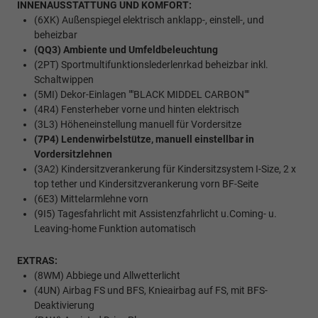
INNENAUSSTATTUNG UND KOMFORT:
(6XK) Außenspiegel elektrisch anklapp-, einstell-, und
beheizbar
(QQ3) Ambiente und Umfeldbeleuchtung
(2PT) Sportmultifunktionslederlenrkad beheizbar inkl.
Schaltwippen
(5MI) Dekor-Einlagen ""BLACK MIDDEL CARBON""
(4R4) Fensterheber vorne und hinten elektrisch
(3L3) Höheneinstellung manuell für Vordersitze
(7P4) Lendenwirbelstütze, manuell einstellbar in
Vordersitzlehnen
(3A2) Kindersitzverankerung für Kindersitzsystem I-Size, 2 x
top tether und Kindersitzverankerung vorn BF-Seite
(6E3) Mittelarmlehne vorn
(9I5) Tagesfahrlicht mit Assistenzfahrlicht u.Coming- u.
Leaving-home Funktion automatisch
EXTRAS:
(8WM) Abbiege und Allwetterlicht
(4UN) Airbag FS und BFS, Knieairbag auf FS, mit BFS-
Deaktivierung