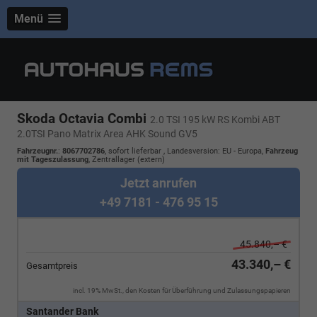
Menü
Skoda Octavia Combi
2.0 TSI 195 kW RS Kombi ABT
2.0TSI Pano Matrix Area AHK Sound GV5
Fahrzeugnr.
:
8067702786
,
sofort lieferbar
, Landesversion: EU - Europa,
Fahrzeug
mit Tageszulassung
, Zentrallager (extern)
Jetzt anrufen
+49 7181 - 476 95 15
45.840,– €
43.340,– €
Gesamtpreis
incl. 19% MwSt., den Kosten für Überführung und Zulassungspapieren
Santander Bank