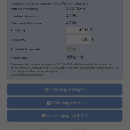
Finanzieren Sie Ihr Fahrzeug mit 4,99% effektivem Jahreszins.
38.540,– €
Nettodarlehensbetrag
4,99%
Effektiver Jahreszins
4,79%
Gebundener Sollzinssatz
€
Anzahlung
€
Schlussrate
Anzahl der Monatsraten
595,– €
Monatsraten
Bei einem Nettodarlehensbetrag von 5.000,- EUR erhalten zwei Drittel der Kunden
einen effektiven Jahreszins von 4,99% oder günstiger (gebundener Sollzinssatz 4,79%
p.a. zzgl. eines Bearbeitungsentgelts).
unverbindliche Berechnung
Fahrzeug anfragen
Fahrzeug parken
Fahrzeugexposé (PDF)