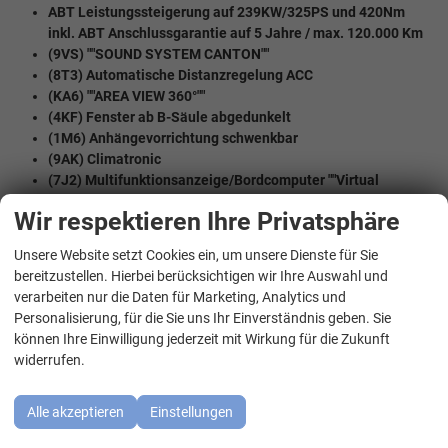
ABT Leistungssteigerung auf 239KW/325PS und 420Nm
inkl. ABT Anschlussgarantie auf 5 Jahre / max. 120.000 Km
(9VS) ""SOUND SYSTEM CANTON""
(8T3) Automatische Distanzregelung ACC
(KA6) ""AREA VIEW 360°""
(4KF) Fenster ab B-Säule abgedunkelt
(1M6) Anhängevorrichtung schwenkbar
(9AK) Climatronic
(7J2) Multifunktionsanzeige/Bordcomputer ""Virtual
Cockpit"" mit 10,25 TFT Display
Wir respektieren Ihre Privatsphäre
(7Y1) Spurwechselassist ""Side Assist"" inkl. Totwinkel
Assistent
Unsere Website setzt Cookies ein, um unsere Dienste für Sie
WhatsApp Kontakt
(QR9) Mit Verkehrszeichenerkennung
bereitzustellen. Hierbei berücksichtigen wir Ihre Auswahl und
(8A2) Parklenkassistent IPA (Intelligent Park Assist)
verarbeiten nur die Daten für Marketing, Analytics und
(4K6) Schlüsselloses Schließ- und Startsystem ""Keyless
Personalisierung, für die Sie uns Ihr Einverständnis geben. Sie
Advanced"" mit Safesicherung
können Ihre Einwilligung jederzeit mit Wirkung für die Zukunft
(N7H) Sitbezüge in Stoff
widerrufen.
(4A3) Sitzheizung für Vordersitze
(Q4H) Sport-Komfortsitze vorn
(8IU) Matrix LED Scheinwerfer
Alle akzeptieren
Einstellungen
(3FU) elektrisches Panoramaglasschiebedach