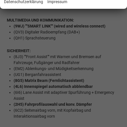
(4E6) Heckklappe elektrisch öffnend und schließen inkl.
Datenschutzerklärung
Impressum
virtuelles Pedal
MULTIMEDIA UND KOMMUNIKATION:
(9WJ) ""SMART LINK"" (wired and wireless connect)
(QV3) Digitaler Radioempfang (DAB+)
(QH1) Sprachsteuerung
SICHERHEIT:
(8J3) ""Front Assist"" mit Warnen und Bremsen auf
Fahrzeuge, Fußgänger und Radfahrer
(EM2) Ablenkungs- und Müdigkeitserkennung
(UG1) Berganfahrassistent
(8G5) Matrix Beam (Fernlichtassistent)
(4L6) Innenspiegel automatisch abblendbar
(6I6) Lane Assist mit adaptiver Spurführung + Emergency
Assist
(2H5) Fahrprofilauswahl und konv. Dämpfer
(6C2) Seitenairbag vorn, mit Kopfairbag und
Interaktionsairbag vorn