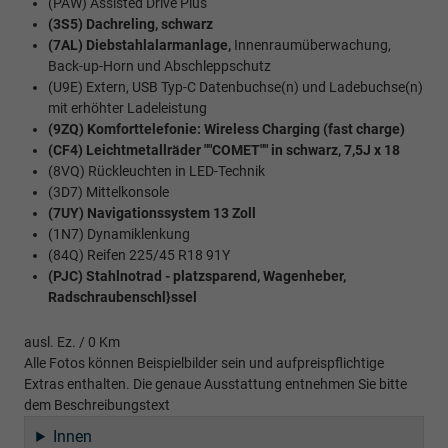
(PAW) Assisted Drive Plus
(3S5) Dachreling, schwarz
(7AL) Diebstahlalarmanlage,
Innenraumüberwachung,
Back-up-Horn und Abschleppschutz
(U9E) Extern, USB Typ-C Datenbuchse(n) und Ladebuchse(n)
mit erhöhter Ladeleistung
(9ZQ) Komforttelefonie: Wireless Charging (fast charge)
(CF4) Leichtmetallräder ""COMET"" in schwarz, 7,5J x 18
(8VQ) Rückleuchten in LED-Technik
(3D7) Mittelkonsole
(7UY) Navigationssystem 13 Zoll
(1N7) Dynamiklenkung
(84Q) Reifen 225/45 R18 91Y
(PJC) Stahlnotrad - platzsparend, Wagenheber,
Radschraubenschl}ssel
ausl. Ez. / 0 Km
Alle Fotos können Beispielbilder sein und aufpreispflichtige
Extras enthalten. Die genaue Ausstattung entnehmen Sie bitte
dem Beschreibungstext
Innen