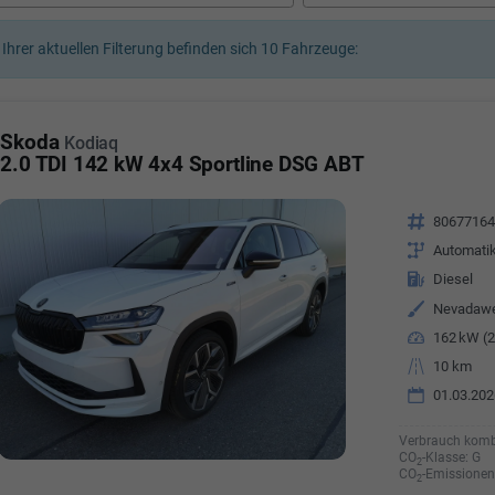
a Özyürek Oguz
 Ihrer aktuellen Filterung befinden sich
10
Fahrzeuge:
Özden Özkara-B
lkaufrau -
Verkauf/Einkauf
Vermietung
Telefonnummer: 07181 - 
nummer: 07181 - 47695 15
Skoda
Kodiaq
E-Mailadresse:
info@autoha
esse:
info@autohausrems.de
2.0 TDI 142 kW 4x4 Sportline DSG ABT
Fahrzeugnr.
8067716
Getriebe
Automati
Kraftstoff
Diesel
Außenfarbe
Nevadawe
Leistung
162 kW (2
Kilometerstand
10 km
01.03.202
Verbrauch komb
CO
-Klasse:
G
2
CO
-Emissionen
2