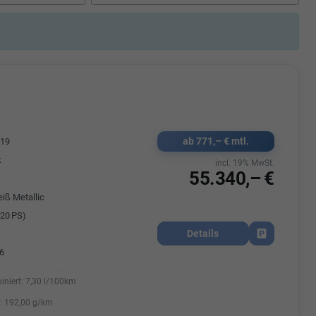
Elisa Vegele
udak
Auszubildende im 3.Lehrjahr -
Automobilkauffrau
47695 15
Telefonnummer: 07181 - 47695 15
usrems.de
E-Mailadresse:
info@autohausrems.de
ab 771,– € mtl.
419
k
incl. 19% MwSt.
55.340,– €
iß Metallic
20 PS)
Details
Fahrzeug park
6
iniert:
7,30 l/100km
:
192,00 g/km