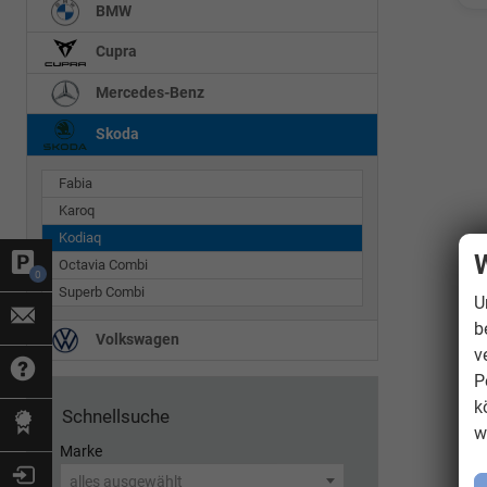
BMW
Cupra
Mercedes-Benz
Skoda
Fabia
Karoq
Kodiaq
W
Octavia Combi
0
Superb Combi
U
b
Volkswagen
v
P
k
Schnellsuche
w
Marke
alles ausgewählt