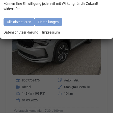
2.0 TDI 142 kW 4x4 Sportline DSG
können Ihre Einwilligung jederzeit mit Wirkung für die Zukunft
widerrufen.
Alle akzeptieren
Einstellungen
Datenschutzerklärung
Impressum
Fahrzeugnr.
8067709476
Getriebe
Automatik
Kraftstoff
Diesel
Außenfarbe
Stahlgrau Metallic
Leistung
142 kW (193 PS)
Kilometerstand
10 km
01.03.2026
Verbrauch kombiniert:
7,30 l/100km