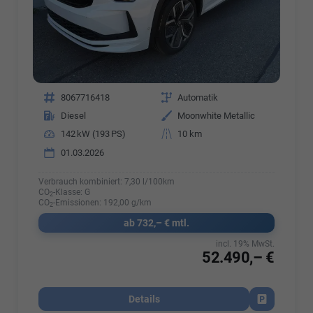
Fahrzeugnr.
8067716418
Getriebe
Automatik
Kraftstoff
Diesel
Außenfarbe
Moonwhite Metallic
Leistung
142 kW (193 PS)
Kilometerstand
10 km
01.03.2026
Verbrauch kombiniert:
7,30 l/100km
CO
-Klasse:
G
2
CO
-Emissionen:
192,00 g/km
2
ab 732,– € mtl.
incl. 19% MwSt.
52.490,– €
Details
Fahrzeug par