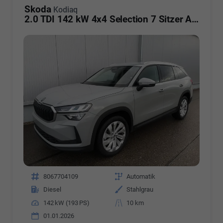
Skoda
Kodiaq
2.0 TDI 142 kW 4x4 Selection 7 Sitzer AHK Navi Kamera
Fahrzeugnr.
8067704109
Getriebe
Automatik
Kraftstoff
Diesel
Außenfarbe
Stahlgrau
Leistung
142 kW (193 PS)
Kilometerstand
10 km
01.01.2026