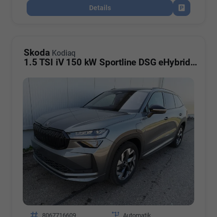
Details
Fahrzeug par
Skoda
Kodiaq
1.5 TSI iV 150 kW Sportline DSG eHybrid Matrix Travel AHK Canton
Fahrzeugnr.
8067716609
Getriebe
Automatik