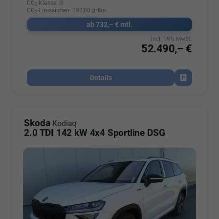
CO
-Klasse:
G
2
CO
-Emissionen:
192,00 g/km
2
ab 732,– € mtl.
incl. 19% MwSt.
52.490,– €
Details
Fahrzeug par
Skoda
Kodiaq
2.0 TDI 142 kW 4x4 Sportline DSG