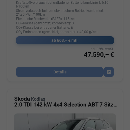
Kraftstoffverbrauch bei entladener Batterie kombiniert:
6,10
l/100km
Stromverbrauch bei rein elektrischem Betrieb kombiniert:
21,30 kWh/100km
Elektrische Reichweite (EAER):
115 km
CO
-Klasse (gewichtet, kombiniert):
B
2
CO
-Klasse bei entladener Batterie:
E
2
CO
-Emissionen (gewichtet, kombiniert):
40,00 g/km
2
ab 663,– € mtl.
incl. 19% MwSt.
47.590,– €
Details
Fahrzeug par
Skoda
Kodiaq
2.0 TDI 142 kW 4x4 Selection ABT 7 Sitzer AHK Navi Kamera