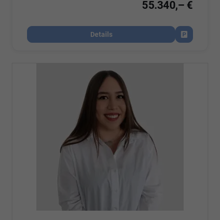
55.340,– €
Details
Fahrzeug par