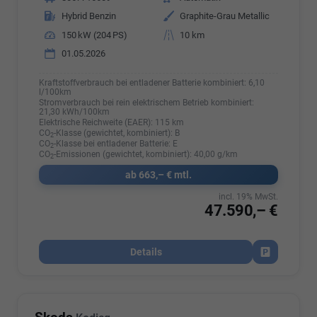
Kraftstoff
Hybrid Benzin
Außenfarbe
Graphite-Grau Metallic
Leistung
150 kW (204 PS)
Kilometerstand
10 km
01.05.2026
Kraftstoffverbrauch bei entladener Batterie kombiniert:
6,10
l/100km
Stromverbrauch bei rein elektrischem Betrieb kombiniert:
21,30 kWh/100km
Elektrische Reichweite (EAER):
115 km
CO
-Klasse (gewichtet, kombiniert):
B
2
CO
-Klasse bei entladener Batterie:
E
2
CO
-Emissionen (gewichtet, kombiniert):
40,00 g/km
2
ab 663,– € mtl.
incl. 19% MwSt.
47.590,– €
Details
Fahrzeug par