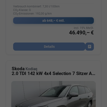
Verbrauch kombiniert:
7,30 l/100km
CO
-Klasse:
G
2
CO
-Emissionen:
192,00 g/km
2
ab 648,– € mtl.
incl. 19% MwSt.
46.490,– €
Details
Fahrzeug par
Skoda
Kodiaq
2.0 TDI 142 kW 4x4 Selection 7 Sitzer AHK Navi Kamera