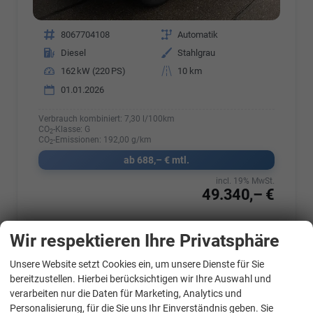
Fahrzeugnr.
8067704108
Getriebe
Automatik
Kraftstoff
Diesel
Außenfarbe
Stahlgrau
Leistung
162 kW (220 PS)
Kilometerstand
10 km
01.01.2026
Verbrauch kombiniert:
7,30 l/100km
CO
-Klasse:
G
2
CO
-Emissionen:
192,00 g/km
2
ab 688,– € mtl.
incl. 19% MwSt.
49.340,– €
Wir respektieren Ihre Privatsphäre
Details
Fahrzeug par
Unsere Website setzt Cookies ein, um unsere Dienste für Sie
WhatsApp Kontakt
bereitzustellen. Hierbei berücksichtigen wir Ihre Auswahl und
verarbeiten nur die Daten für Marketing, Analytics und
Skoda
Kodiaq
Personalisierung, für die Sie uns Ihr Einverständnis geben. Sie