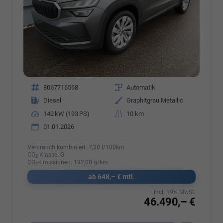
Fahrzeugnr.
8067716568
Getriebe
Automatik
Kraftstoff
Diesel
Außenfarbe
Graphitgrau Metallic
Leistung
142 kW (193 PS)
Kilometerstand
10 km
01.01.2026
Verbrauch kombiniert:
7,30 l/100km
CO
-Klasse:
G
2
CO
-Emissionen:
192,00 g/km
2
ab 648,– € mtl.
incl. 19% MwSt.
46.490,– €