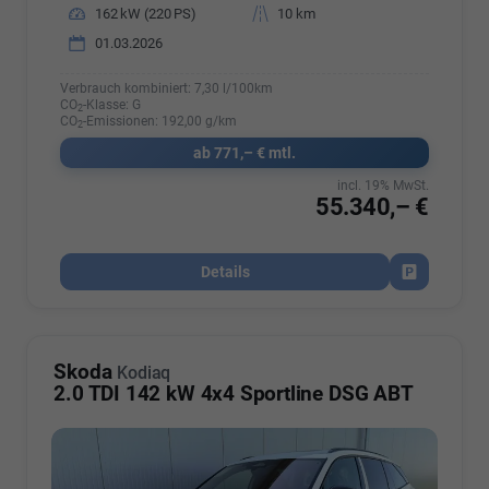
Leistung
162 kW (220 PS)
Kilometerstand
10 km
01.03.2026
Verbrauch kombiniert:
7,30 l/100km
CO
-Klasse:
G
2
CO
-Emissionen:
192,00 g/km
2
ab 771,– € mtl.
incl. 19% MwSt.
55.340,– €
Details
Fahrzeug par
Skoda
Kodiaq
2.0 TDI 142 kW 4x4 Sportline DSG ABT