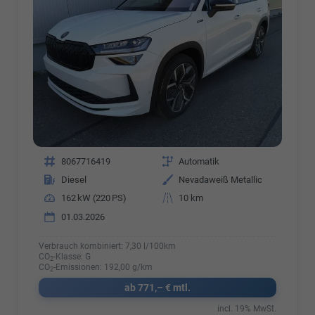
Fahrzeugnr.
8067716419
Getriebe
Automatik
Kraftstoff
Diesel
Außenfarbe
Nevadaweiß Metallic
Leistung
162 kW (220 PS)
Kilometerstand
10 km
01.03.2026
Verbrauch kombiniert:
7,30 l/100km
CO
-Klasse:
G
2
CO
-Emissionen:
192,00 g/km
2
ab 771,– € mtl.
incl. 19% MwSt.