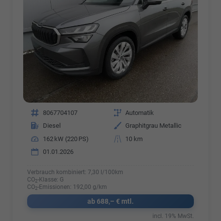
Fahrzeugnr.
8067704107
Getriebe
Automatik
Kraftstoff
Diesel
Außenfarbe
Graphitgrau Metallic
Leistung
162 kW (220 PS)
Kilometerstand
10 km
01.01.2026
Verbrauch kombiniert:
7,30 l/100km
CO
-Klasse:
G
2
CO
-Emissionen:
192,00 g/km
2
ab 688,– € mtl.
incl. 19% MwSt.