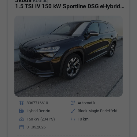
Skoda
Kodiaq
1.5 TSI iV 150 kW Sportline DSG eHybrid Matrix Travel AHK Canton
Fahrzeugnr.
8067716610
Getriebe
Automatik
Kraftstoff
Hybrid Benzin
Außenfarbe
Black Magic Perleffekt
Leistung
150 kW (204 PS)
Kilometerstand
10 km
01.05.2026