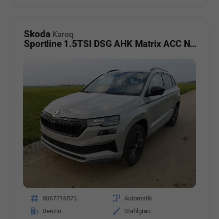
Skoda
Karoq
Sportline 1.5TSI DSG AHK Matrix ACC Navi
Fahrzeugnr.
8067716573
Getriebe
Automatik
Kraftstoff
Benzin
Außenfarbe
Stahlgrau