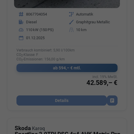
Fahrzeugnr.
8067704054
Getriebe
Automatik
Kraftstoff
Diesel
Außenfarbe
Graphitgrau Metallic
Leistung
110 kW (150 PS)
Kilometerstand
10 km
01.12.2025
Verbrauch kombiniert:
5,90 l/100km
CO
-Klasse:
F
2
CO
-Emissionen:
156,00 g/km
2
ab 594,– € mtl.
incl. 19% MwSt.
42.589,– €
Details
Fahrzeug par
Skoda
Karoq