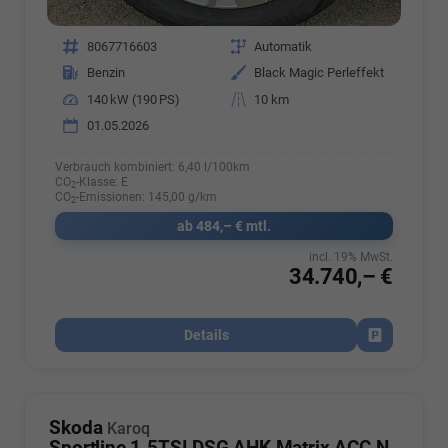
Fahrzeugnr.
8067716603
Getriebe
Automatik
Kraftstoff
Benzin
Außenfarbe
Black Magic Perleffekt
Leistung
140 kW (190 PS)
Kilometerstand
10 km
01.05.2026
Verbrauch kombiniert:
6,40 l/100km
CO
-Klasse:
E
2
CO
-Emissionen:
145,00 g/km
2
ab 484,– € mtl.
incl. 19% MwSt.
34.740,– €
Details
Fahrzeug par
Skoda
Karoq
Sportline 1.5TSI DSG AHK Matrix ACC Navi