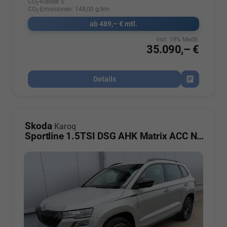
CO
-Klasse:
E
2
CO
-Emissionen:
148,00 g/km
2
ab 489,– € mtl.
incl. 19% MwSt.
35.090,– €
Details
Fahrzeug par
Skoda
Karoq
Sportline 1.5TSI DSG AHK Matrix ACC Navi Sound Totwinkel