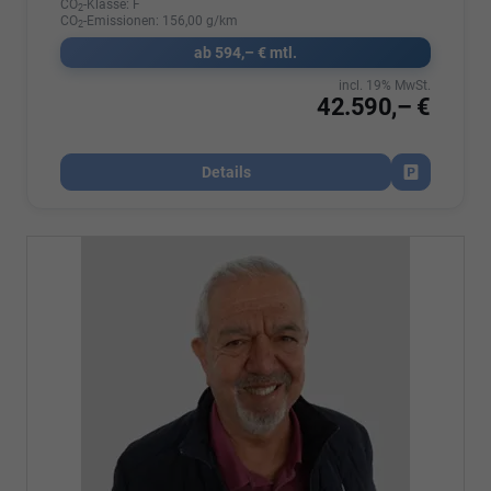
CO
-Klasse:
F
2
CO
-Emissionen:
156,00 g/km
2
ab 594,– € mtl.
incl. 19% MwSt.
42.590,– €
Details
Fahrzeug par