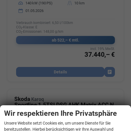
Leistung
140 kW (190 PS)
Kilometerstand
10 km
01.05.2026
Verbrauch kombiniert:
6,50 l/100km
CO
-Klasse:
E
2
CO
-Emissionen:
148,00 g/km
2
ab 522,– € mtl.
incl. 19% MwSt.
37.440,– €
Details
Fahrzeug par
Skoda
Karoq
Sportline 1.5TSI DSG AHK Matrix ACC Navi Sound Totwinkel
Wir respektieren Ihre Privatsphäre
Unsere Website setzt Cookies ein, um unsere Dienste für Sie
bereitzustellen. Hierbei berücksichtigen wir Ihre Auswahl und