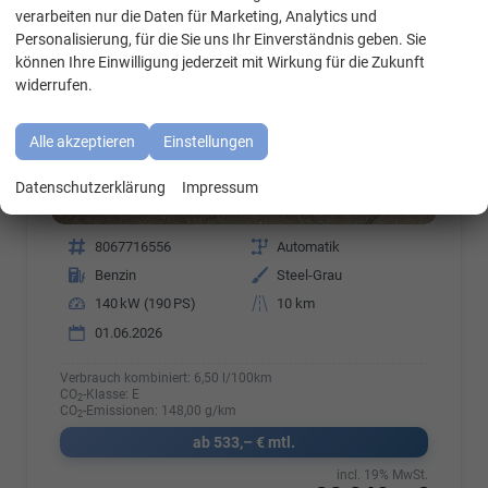
WhatsApp Kontakt
verarbeiten nur die Daten für Marketing, Analytics und
Personalisierung, für die Sie uns Ihr Einverständnis geben. Sie
können Ihre Einwilligung jederzeit mit Wirkung für die Zukunft
widerrufen.
Alle akzeptieren
Einstellungen
Datenschutzerklärung
Impressum
Fahrzeugnr.
8067716556
Getriebe
Automatik
Kraftstoff
Benzin
Außenfarbe
Steel-Grau
Leistung
140 kW (190 PS)
Kilometerstand
10 km
01.06.2026
Verbrauch kombiniert:
6,50 l/100km
CO
-Klasse:
E
2
CO
-Emissionen:
148,00 g/km
2
ab 533,– € mtl.
incl. 19% MwSt.