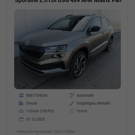
Sportline 2.0TDI DSG 4x4 AHK Matrix Pan
Fahrzeugnr.
8067704054
Getriebe
Automatik
Kraftstoff
Diesel
Außenfarbe
Graphitgrau Metallic
Leistung
110 kW (150 PS)
Kilometerstand
10 km
01.12.2025
Verbrauch kombiniert:
5,90 l/100km