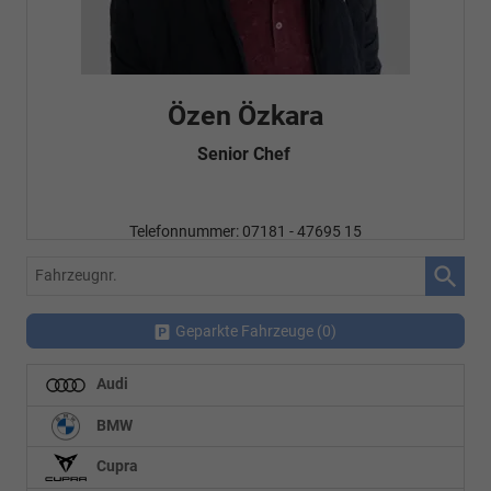
Özen Özkara
Senior Chef
Telefonnummer: 07181 - 47695 15
E-Mailadresse:
info@autohausrems.de
Fahrzeugnr.
Geparkte Fahrzeuge (
0
)
Audi
BMW
Cupra