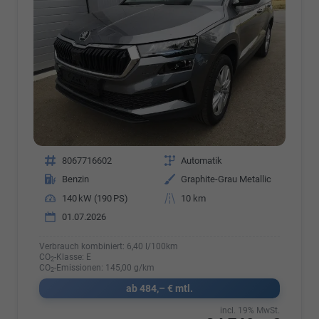
Fahrzeugnr.
8067716602
Getriebe
Automatik
Kraftstoff
Benzin
Außenfarbe
Graphite-Grau Metallic
Leistung
140 kW (190 PS)
Kilometerstand
10 km
01.07.2026
Verbrauch kombiniert:
6,40 l/100km
CO
-Klasse:
E
2
CO
-Emissionen:
145,00 g/km
2
ab 484,– € mtl.
incl. 19% MwSt.