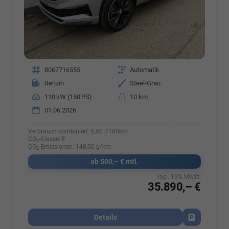
Fahrzeugnr.
8067716555
Getriebe
Automatik
Kraftstoff
Benzin
Außenfarbe
Steel-Grau
Leistung
110 kW (150 PS)
Kilometerstand
10 km
01.06.2026
Verbrauch kombiniert:
6,50 l/100km
CO
-Klasse:
E
2
CO
-Emissionen:
148,00 g/km
2
ab 500,– € mtl.
incl. 19% MwSt.
35.890,– €
Details
Fahrzeug par