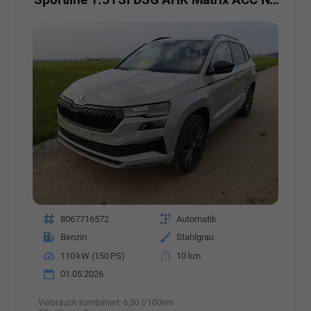
Fahrzeugnr.
8067716572
Getriebe
Automatik
Kraftstoff
Benzin
Außenfarbe
Stahlgrau
Leistung
110 kW (150 PS)
Kilometerstand
10 km
01.05.2026
Verbrauch kombiniert:
6,50 l/100km