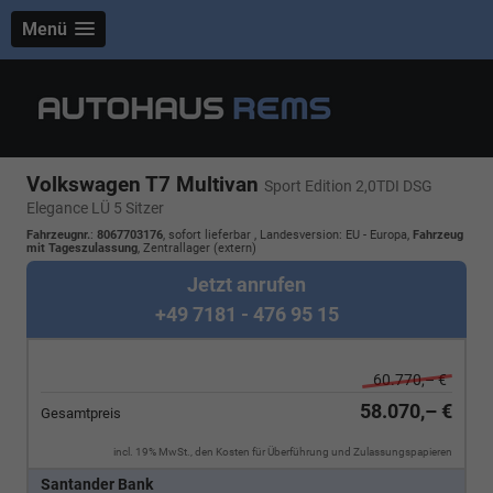
Menü
Volkswagen T7 Multivan
Sport Edition 2,0TDI DSG
Elegance LÜ 5 Sitzer
Fahrzeugnr.
:
8067703176
,
sofort lieferbar
, Landesversion: EU - Europa,
Fahrzeug
mit Tageszulassung
, Zentrallager (extern)
Jetzt anrufen
+49 7181 - 476 95 15
60.770,– €
58.070,– €
Gesamtpreis
incl. 19% MwSt., den Kosten für Überführung und Zulassungspapieren
Santander Bank