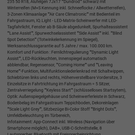
235 50 R18, Alufelgen 7Jx17 ""Dundrod"" schwarz mit
Winterreifen (M+S Kennung inkl. Schneeflocke / Allwetterreifen),
3-Zonen Klimaanlage ""Air Care Climatronic"" mit Bedienteil im
Fahrgastraum, IQ.Light - LED-Matrix-Scheinwerfer mit LED-
Tagfahrlicht, Fenster ab B-Säule abgedunkelt, Spurhalteassistent
""Lane Assist"", Spurwechselassistent ""Side Assist"" inkl. ""Blind
Spot Detection"" (Totwinkelerkennung im Spiegel),
Werksanschlussgarantie auf 5 Jahre / max. 100.000 km.
Komfort und Funktion : Fernlichtregulierung ""Dynamic Light
Assist"", LED-Rückleuchten, Innenspiegel automatisch
abblendbar, Regensensor, ""Coming Home"" und ""Leaving
Home""-Funktion, Multifunktionslederlenkrad mit Schaltwippen,
Schiebtüren links und rechts, Höhenverstellbare Vordersitze, 3
Einzelsitze in Fahrtrichtung im Fahrgastraum = 5 Sitzer,
Zentralverriegelung ""Keyless Start"" (schlüsselloses Startsytem),
Optik: Außenspiegelgehäuse und Scheinwerferleiste in Schwarz,
Bodenbelag im Fahrgastraum Teppichboden, Dekoreinlagen
""Scale Light Grey"", Sitzbezüge Bi-Color Stoff ""Bright Dots"",
Umfeldbeleuchtung im Türbereich,
Infotainment: App-Connect inkl. Wireless (Navigation über
Smartphone möglich), DAB+, USB-C-Schnittstelle, 8
Lautsprecher, Bluetooth mit Freisprecheinrichtung,