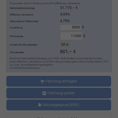
Finanzieren Sie Ihr Fahrzeug mit 4,99% effektivem Jahreszins.
51.770,– €
Nettodarlehensbetrag
4,99%
Effektiver Jahreszins
4,79%
Gebundener Sollzinssatz
€
Anzahlung
€
Schlussrate
Anzahl der Monatsraten
801,– €
Monatsraten
Bei einem Nettodarlehensbetrag von 5.000,- EUR erhalten zwei Drittel der Kunden
einen effektiven Jahreszins von 4,99% oder günstiger (gebundener Sollzinssatz 4,79%
p.a. zzgl. eines Bearbeitungsentgelts).
unverbindliche Berechnung
Fahrzeug anfragen
Fahrzeug parken
Fahrzeugexposé (PDF)