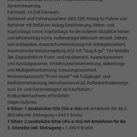
Sprachsteuerung,
Fahrwerk: 16 Zoll Fahrwerk,
Sicherheit und Fahrerassistenz: ABS, ESP, Airbag für Fahrer und
Beifahrer mit Beifahrer-Airbag-Deaktivierung, Seiten- und
Kopfairbags vorne, Kopfairbags für die äußeren Sitzplätze hinten
und Mittenairbag vorne, Außenspiegel elektrisch einstell-, beheiz-
und anklappbar, Ausweichunterstützung mit Abbiegeassistent,
Automatische Distanzregelung ACC mit ""stop & go"", Tire Mobility
Set, Einparkhilfe im Front- und Heckbereich, Ausparkassistent
und Ausstiegswarner, Verkehrszeichenerkennung, Ablenkungs-
und Müdigkeitserkennung, Kreuzungsassistent,
Notbremsassistent ""Front Assist"" mit Fußgänger- und
Radfahrererkennung, Notrufsystem eCall, Reifenkontrollanzeige.
ausl. Ez. und Garantiebeginn ab Kaufdatum /
Endkundennachweis erforderlich.
Gegen Aufpreis:
6 Sitzer: 1 zusätzlicher Sitz (
Vis-a-Vis)
mit Armlehnen für die 2.
Sitzreihe inkl. Eintragung + 845 € Brutto
7 Sitzer: 2 zusätzliche Sitze (
Vis-a-Vis)
mit Armlehnen für die
2. Sitzreihe inkl. Eintragung
+ 1.690 € Brutto