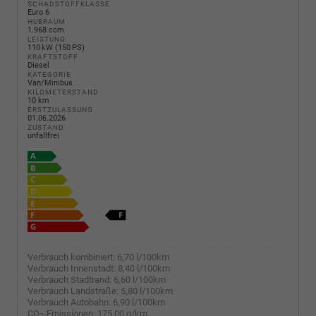
SCHADSTOFFKLASSE
Euro 6
HUBRAUM
1.968 ccm
LEISTUNG
110 kW (150 PS)
KRAFTSTOFF
Diesel
KATEGORIE
Van/Minibus
KILOMETERSTAND
10 km
ERSTZULASSUNG
01.06.2026
ZUSTAND
unfallfrei
Verbrauch kombiniert:
6,70 l/100km
Verbrauch Innenstadt:
8,40 l/100km
Verbrauch Stadtrand:
6,60 l/100km
Verbrauch Landstraße:
5,80 l/100km
Verbrauch Autobahn:
6,90 l/100km
CO
-Emissionen:
175,00 g/km
2