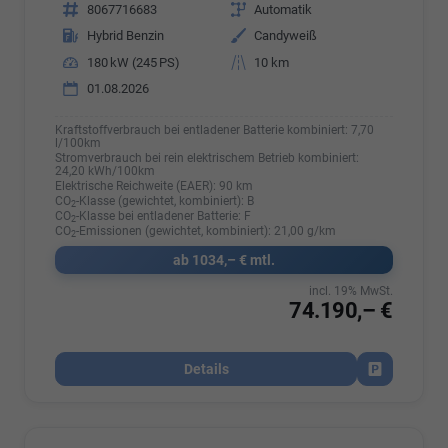
Fahrzeugnr.
8067716683
Getriebe
Automatik
Kraftstoff
Hybrid Benzin
Außenfarbe
Candyweiß
Leistung
180 kW (245 PS)
Kilometerstand
10 km
01.08.2026
Kraftstoffverbrauch bei entladener Batterie kombiniert:
7,70
l/100km
Stromverbrauch bei rein elektrischem Betrieb kombiniert:
24,20 kWh/100km
Elektrische Reichweite (EAER):
90 km
CO
-Klasse (gewichtet, kombiniert):
B
2
CO
-Klasse bei entladener Batterie:
F
2
CO
-Emissionen (gewichtet, kombiniert):
21,00 g/km
2
ab 1034,– € mtl.
incl. 19% MwSt.
74.190,– €
Details
Fahrzeug par