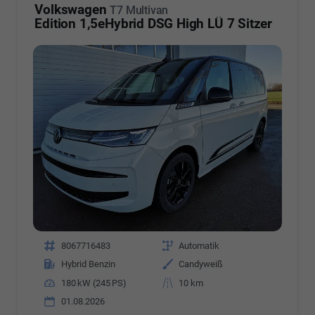
Volkswagen
T7 Multivan
Edition 1,5eHybrid DSG High LÜ 7 Sitzer
Fahrzeugnr.
8067716483
Getriebe
Automatik
Kraftstoff
Hybrid Benzin
Außenfarbe
Candyweiß
Leistung
180 kW (245 PS)
Kilometerstand
10 km
01.08.2026