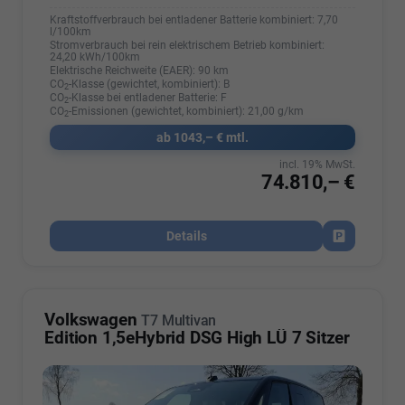
Kraftstoffverbrauch bei entladener Batterie kombiniert:
7,70
l/100km
Stromverbrauch bei rein elektrischem Betrieb kombiniert:
24,20 kWh/100km
Elektrische Reichweite (EAER):
90 km
CO
-Klasse (gewichtet, kombiniert):
B
2
CO
-Klasse bei entladener Batterie:
F
2
CO
-Emissionen (gewichtet, kombiniert):
21,00 g/km
2
ab 1043,– € mtl.
incl. 19% MwSt.
74.810,– €
Details
Fahrzeug par
Volkswagen
T7 Multivan
Edition 1,5eHybrid DSG High LÜ 7 Sitzer