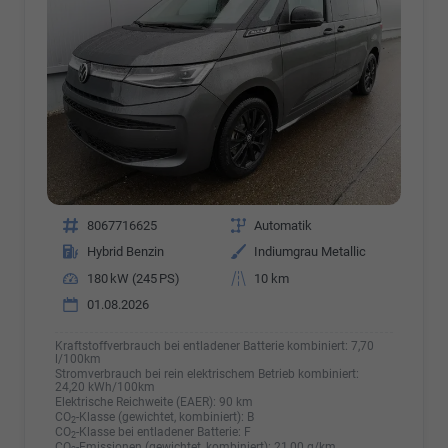
Fahrzeugnr.
8067716625
Getriebe
Automatik
Kraftstoff
Hybrid Benzin
Außenfarbe
Indiumgrau Metallic
Leistung
180 kW (245 PS)
Kilometerstand
10 km
01.08.2026
Kraftstoffverbrauch bei entladener Batterie kombiniert:
7,70
l/100km
Stromverbrauch bei rein elektrischem Betrieb kombiniert:
24,20 kWh/100km
Elektrische Reichweite (EAER):
90 km
CO
-Klasse (gewichtet, kombiniert):
B
2
CO
-Klasse bei entladener Batterie:
F
2
CO
-Emissionen (gewichtet, kombiniert):
21,00 g/km