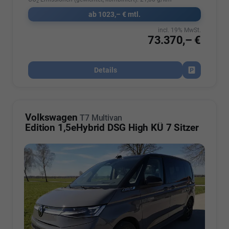
2
ab 1023,– € mtl.
incl. 19% MwSt.
73.370,– €
Details
Fahrzeug par
Volkswagen
T7 Multivan
Edition 1,5eHybrid DSG High KÜ 7 Sitzer