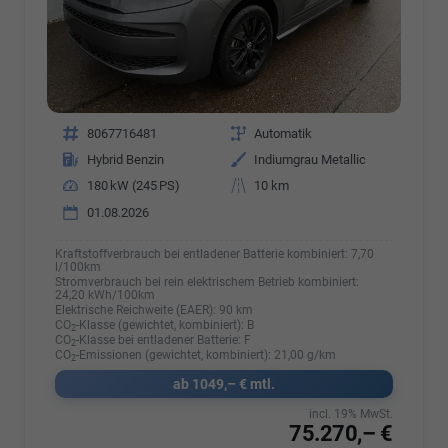
Fahrzeugnr.
8067716481
Getriebe
Automatik
Kraftstoff
Hybrid Benzin
Außenfarbe
Indiumgrau Metallic
Leistung
180 kW (245 PS)
Kilometerstand
10 km
01.08.2026
Kraftstoffverbrauch bei entladener Batterie kombiniert:
7,70
l/100km
Stromverbrauch bei rein elektrischem Betrieb kombiniert:
24,20 kWh/100km
Elektrische Reichweite (EAER):
90 km
CO
-Klasse (gewichtet, kombiniert):
B
2
CO
-Klasse bei entladener Batterie:
F
2
CO
-Emissionen (gewichtet, kombiniert):
21,00 g/km
2
ab 1049,– € mtl.
incl. 19% MwSt.
75.270,– €