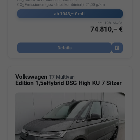
2
CO
-Emissionen (gewichtet, kombiniert):
21,00 g/km
2
ab 1043,– € mtl.
incl. 19% MwSt.
74.810,– €
Details
Fahrzeug par
Volkswagen
T7 Multivan
Edition 1,5eHybrid DSG High KÜ 7 Sitzer