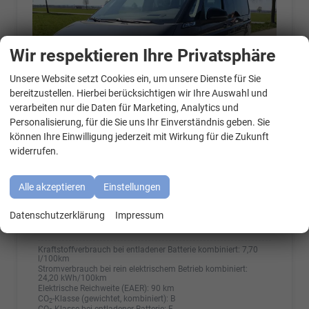
Wir respektieren Ihre Privatsphäre
Unsere Website setzt Cookies ein, um unsere Dienste für Sie
WhatsApp Kontakt
bereitzustellen. Hierbei berücksichtigen wir Ihre Auswahl und
verarbeiten nur die Daten für Marketing, Analytics und
Personalisierung, für die Sie uns Ihr Einverständnis geben. Sie
können Ihre Einwilligung jederzeit mit Wirkung für die Zukunft
widerrufen.
Fahrzeugnr.
8067716484
Getriebe
Automatik
Kraftstoff
Hybrid Benzin
Außenfarbe
Puregrey
Alle akzeptieren
Einstellungen
Leistung
180 kW (245 PS)
Kilometerstand
10 km
Datenschutzerklärung
Impressum
01.08.2026
Kraftstoffverbrauch bei entladener Batterie kombiniert:
7,70
l/100km
Stromverbrauch bei rein elektrischem Betrieb kombiniert:
24,20 kWh/100km
Elektrische Reichweite (EAER):
90 km
CO
-Klasse (gewichtet, kombiniert):
B
2
CO
-Klasse bei entladener Batterie:
F