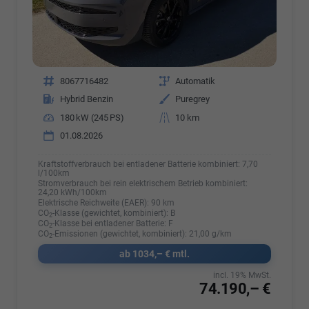
Fahrzeugnr.
8067716482
Getriebe
Automatik
Kraftstoff
Hybrid Benzin
Außenfarbe
Puregrey
Leistung
180 kW (245 PS)
Kilometerstand
10 km
01.08.2026
Kraftstoffverbrauch bei entladener Batterie kombiniert:
7,70
l/100km
Stromverbrauch bei rein elektrischem Betrieb kombiniert:
24,20 kWh/100km
Elektrische Reichweite (EAER):
90 km
CO
-Klasse (gewichtet, kombiniert):
B
2
CO
-Klasse bei entladener Batterie:
F
2
CO
-Emissionen (gewichtet, kombiniert):
21,00 g/km
2
ab 1034,– € mtl.
incl. 19% MwSt.
74.190,– €