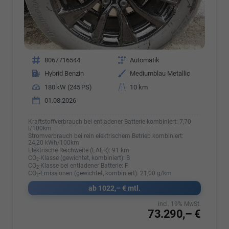
Fahrzeugnr.
8067716544
Getriebe
Automatik
Kraftstoff
Hybrid Benzin
Außenfarbe
Mediumblau Metallic
Leistung
180 kW (245 PS)
Kilometerstand
10 km
01.08.2026
Kraftstoffverbrauch bei entladener Batterie kombiniert:
7,70
l/100km
Stromverbrauch bei rein elektrischem Betrieb kombiniert:
24,20 kWh/100km
Elektrische Reichweite (EAER):
91 km
CO
-Klasse (gewichtet, kombiniert):
B
2
CO
-Klasse bei entladener Batterie:
F
2
CO
-Emissionen (gewichtet, kombiniert):
21,00 g/km
2
ab 1022,– € mtl.
incl. 19% MwSt.
73.290,– €