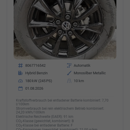
Fahrzeugnr.
8067716542
Getriebe
Automatik
Kraftstoff
Hybrid Benzin
Außenfarbe
Monosilber Metallic
Leistung
180 kW (245 PS)
Kilometerstand
10 km
01.08.2026
Kraftstoffverbrauch bei entladener Batterie kombiniert:
7,70
l/100km
Stromverbrauch bei rein elektrischem Betrieb kombiniert:
24,20 kWh/100km
Elektrische Reichweite (EAER):
91 km
CO
-Klasse (gewichtet, kombiniert):
B
2
CO
-Klasse bei entladener Batterie:
F
2
CO
-Emissionen (gewichtet, kombiniert):
21,00 g/km