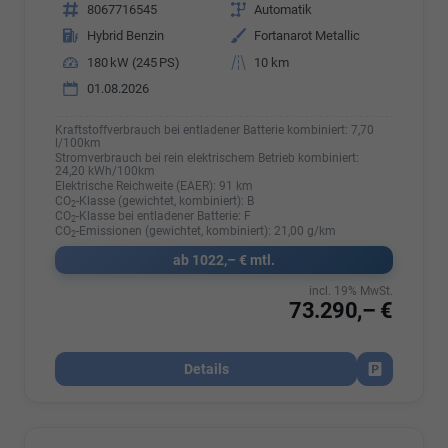
Fahrzeugnr.
8067716545
Getriebe
Automatik
Kraftstoff
Hybrid Benzin
Außenfarbe
Fortanarot Metallic
Leistung
180 kW (245 PS)
Kilometerstand
10 km
01.08.2026
Kraftstoffverbrauch bei entladener Batterie kombiniert:
7,70
l/100km
Stromverbrauch bei rein elektrischem Betrieb kombiniert:
24,20 kWh/100km
Elektrische Reichweite (EAER):
91 km
CO
-Klasse (gewichtet, kombiniert):
B
2
CO
-Klasse bei entladener Batterie:
F
2
CO
-Emissionen (gewichtet, kombiniert):
21,00 g/km
2
ab 1022,– € mtl.
incl. 19% MwSt.
73.290,– €
Details
Fahrzeug par