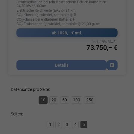
Stromverbrauch bei rein elektrischem Betrieb kombiniert:
24,20 kWh/100km
Elektrische Reichweite (EAER):
91 km
CO
-Klasse (gewichtet, kombiniert):
B
2
CO
-Klasse bei entladener Batterie:
F
2
CO
-Emissionen (gewichtet, kombiniert):
21,00 g/km
2
ab 1028,– € mtl.
incl. 19% MwSt.
73.750,– €
Details
Fahrzeug par
Datensätze pro Seite:
10
20
50
100
250
Seiten:
1
2
3
4
5