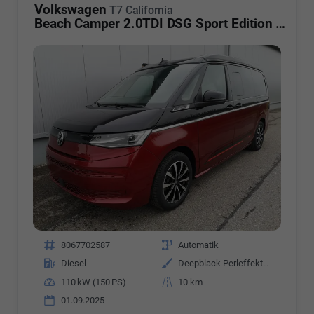
Volkswagen
T7 California
Beach Camper 2.0TDI DSG Sport Edition 8 Fach GV5 High+
Fahrzeugnr.
8067702587
Getriebe
Automatik
Kraftstoff
Diesel
Außenfarbe
Deepblack Perleffekt/Fortanarot Metallic
Leistung
110 kW (150 PS)
Kilometerstand
10 km
01.09.2025