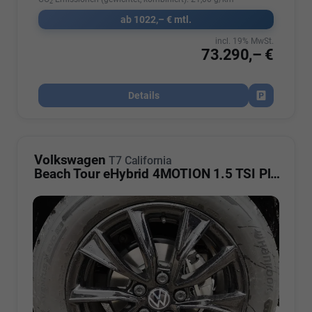
2
ab 1022,– € mtl.
incl. 19% MwSt.
73.290,– €
Details
Fahrzeug par
Volkswagen
T7 California
Beach Tour eHybrid 4MOTION 1.5 TSI Plus ArtVelour