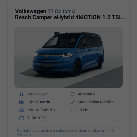
Volkswagen
T7 California
Beach Camper eHybrid 4MOTION 1.5 TSI Plus
Fahrzeugnr.
8067716527
Getriebe
Automatik
Kraftstoff
Hybrid Benzin
Außenfarbe
Mediumblau Metallic
Leistung
180 kW (245 PS)
Kilometerstand
10 km
01.08.2026
Kraftstoffverbrauch bei entladener Batterie kombiniert:
7,70
l/100km