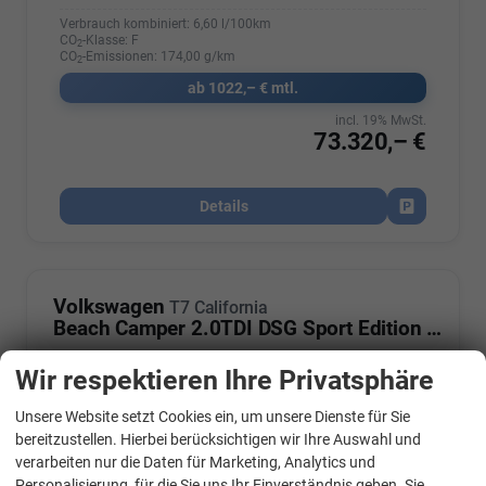
Verbrauch kombiniert:
6,60 l/100km
CO
-Klasse:
F
2
CO
-Emissionen:
174,00 g/km
2
ab 1022,– € mtl.
incl. 19% MwSt.
73.320,– €
Details
Fahrzeug par
Volkswagen
T7 California
Beach Camper 2.0TDI DSG Sport Edition 8 Fach GV5 High+
Wir respektieren Ihre Privatsphäre
Unsere Website setzt Cookies ein, um unsere Dienste für Sie
WhatsApp Kontakt
bereitzustellen. Hierbei berücksichtigen wir Ihre Auswahl und
verarbeiten nur die Daten für Marketing, Analytics und
Personalisierung, für die Sie uns Ihr Einverständnis geben. Sie