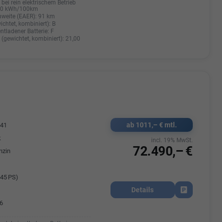
bei rein elektrischem Betrieb
20 kWh/100km
hweite (EAER):
91 km
ichtet, kombiniert):
B
entladener Batterie:
F
(gewichtet, kombiniert):
21,00
ab 1011,– € mtl.
541
k
incl. 19% MwSt.
72.490,– €
nzin
45 PS)
Details
Fahrzeug park
6