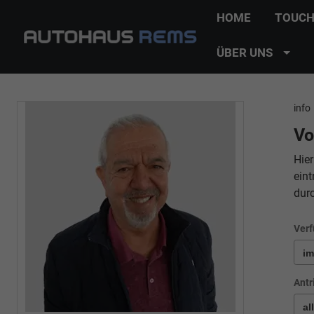
HOME
TOUCH
ÜBER UNS
info
Vo
Hier
eint
dur
Verf
Antr