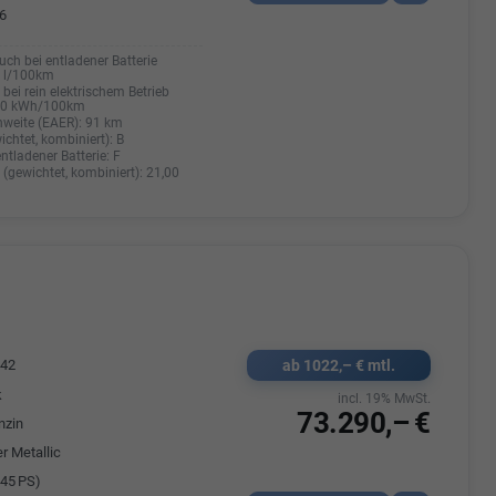
6
uch bei entladener Batterie
0 l/100km
bei rein elektrischem Betrieb
20 kWh/100km
hweite (EAER):
91 km
ichtet, kombiniert):
B
entladener Batterie:
F
(gewichtet, kombiniert):
21,00
ab 1022,– € mtl.
542
k
incl. 19% MwSt.
73.290,– €
nzin
r Metallic
45 PS)