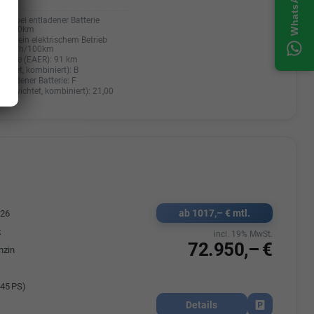
uch bei entladener Batterie
0 l/100km
bei rein elektrischem Betrieb
20 kWh/100km
hweite (EAER):
91 km
ichtet, kombiniert):
B
entladener Batterie:
F
(gewichtet, kombiniert):
21,00
ab 1017,– € mtl.
526
k
incl. 19% MwSt.
72.950,– €
nzin
45 PS)
Details
Fahrzeug park