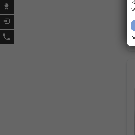
k
w
D