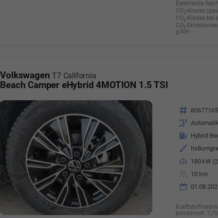
Elektrische Reic
CO
-Klasse (gew
2
CO
-Klasse bei 
2
CO
-Emissionen 
2
g/km
Volkswagen
T7 California
Beach Camper eHybrid 4MOTION 1.5 TSI
Fahrzeugnr.
8067716
Getriebe
Automati
Kraftstoff
Hybrid Be
Außenfarbe
Indiumgra
Leistung
180 kW (2
Kilometerstand
10 km
01.08.202
Kraftstoffverbra
kombiniert:
7,7