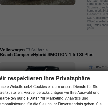
Kraftstoffverbra
kombiniert:
7,7
Stromverbrauch 
kombiniert:
24,
Elektrische Reic
CO
-Klasse (gew
2
CO
-Klasse bei 
2
CO
-Emissionen 
2
g/km
Volkswagen
T7 California
Beach Camper eHybrid 4MOTION 1.5 TSI Plus
Fahrzeugnr.
8067716
Getriebe
Automati
ir respektieren Ihre Privatsphäre
Kraftstoff
Hybrid Be
Außenfarbe
Candy-We
nsere Website setzt Cookies ein, um unsere Dienste für Sie
ereitzustellen. Hierbei berücksichtigen wir Ihre Auswahl und
Leistung
180 kW (2
erarbeiten nur die Daten für Marketing, Analytics und
Kilometerstand
10 km
ersonalisierung, für die Sie uns Ihr Einverständnis geben. Sie
01.08.202