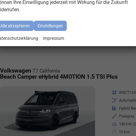
önnen Ihre Einwilligung jederzeit mit Wirkung für die Zukunft
iderrufen.
Kraftstoffverbra
kombiniert:
7,7
Stromverbrauch 
kombiniert:
24,
Alle akzeptieren
Einstellungen
Elektrische Reic
CO
-Klasse (gew
2
CO
-Klasse bei 
2
atenschutzerklärung
Impressum
CO
-Emissionen 
2
g/km
Volkswagen
T7 California
Beach Camper eHybrid 4MOTION 1.5 TSI Plus
Fahrzeugnr.
8067716
Getriebe
Automati
Kraftstoff
Hybrid Be
Außenfarbe
Puregrey
Leistung
180 kW (2
Kilometerstand
10 km