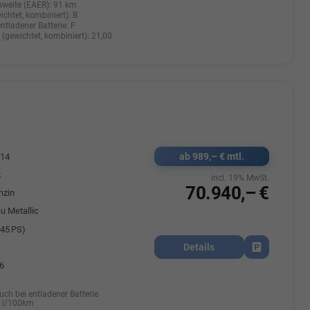
hweite (EAER):
91 km
ichtet, kombiniert):
B
entladener Batterie:
F
(gewichtet, kombiniert):
21,00
ab 989,– € mtl.
514
k
incl. 19% MwSt.
70.940,– €
nzin
u Metallic
45 PS)
Details
Fahrzeug park
6
uch bei entladener Batterie
0 l/100km