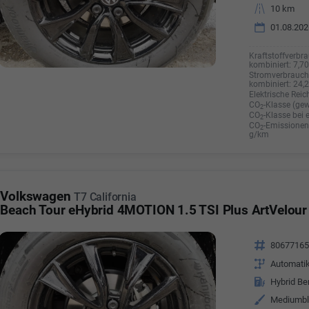
Kilometerstand
10 km
01.08.202
Kraftstoffverbra
kombiniert:
7,7
Stromverbrauch 
kombiniert:
24,
Elektrische Reic
CO
-Klasse (gew
2
CO
-Klasse bei 
2
CO
-Emissionen 
2
g/km
Volkswagen
T7 California
Beach Tour eHybrid 4MOTION 1.5 TSI Plus ArtVelour
Fahrzeugnr.
8067716
Getriebe
Automati
Kraftstoff
Hybrid Be
Außenfarbe
Mediumbl