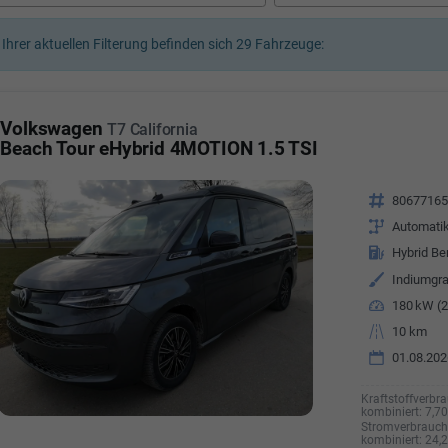
a Özyürek Oguz
 Ihrer aktuellen Filterung befinden sich
29
Fahrzeuge:
Özden Özkara-B
lkaufrau -
Verkauf/Einkauf
Vermietung
Telefonnummer: 07181 - 
nummer: 07181 - 47695 15
Volkswagen
T7 California
E-Mailadresse:
info@autoha
esse:
info@autohausrems.de
Beach Tour eHybrid 4MOTION 1.5 TSI
Fahrzeugnr.
8067716
Getriebe
Automati
Kraftstoff
Hybrid Be
Außenfarbe
Indiumgra
Leistung
180 kW (2
Kilometerstand
10 km
01.08.202
Kraftstoffverbra
kombiniert:
7,7
Stromverbrauch 
kombiniert:
24,