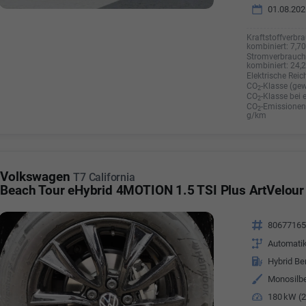
01.08.202
Kraftstoffverbra
kombiniert:
7,7
Stromverbrauch 
kombiniert:
24,
Elektrische Reic
CO
-Klasse (gew
2
CO
-Klasse bei 
2
CO
-Emissionen 
2
g/km
Volkswagen
T7 California
Beach Tour eHybrid 4MOTION 1.5 TSI Plus ArtVelour
Fahrzeugnr.
8067716
Getriebe
Automati
Kraftstoff
Hybrid Be
Außenfarbe
Monosilbe
Leistung
180 kW (2