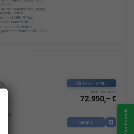
uch bei entladener Batterie
0 l/100km
bei rein elektrischem Betrieb
20 kWh/100km
hweite (EAER):
91 km
ichtet, kombiniert):
B
entladener Batterie:
F
(gewichtet, kombiniert):
21,00
ab 1017,– € mtl.
515
k
incl. 19% MwSt.
72.950,– €
nzin
iß
WhatsApp Kontakt
45 PS)
Details
Fahrzeug park
6