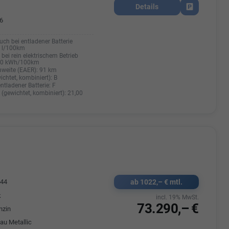
Details
Fahrzeug park
6
uch bei entladener Batterie
0 l/100km
bei rein elektrischem Betrieb
20 kWh/100km
hweite (EAER):
91 km
ichtet, kombiniert):
B
entladener Batterie:
F
(gewichtet, kombiniert):
21,00
ab 1022,– € mtl.
544
k
incl. 19% MwSt.
73.290,– €
nzin
au Metallic