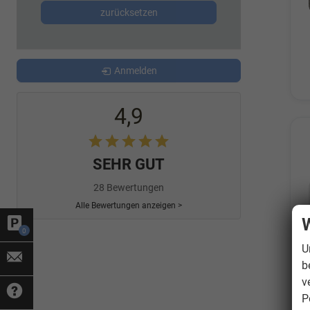
zurücksetzen
Anmelden
4,9
SEHR GUT
28 Bewertungen
Alle Bewertungen anzeigen >
W
0
U
b
v
P