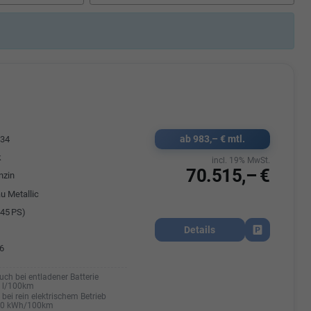
Elisa Vegele
udak
Auszubildende im 3.Lehrjahr -
Automobilkauffrau
47695 15
Telefonnummer: 07181 - 47695 15
usrems.de
E-Mailadresse:
info@autohausrems.de
ab 983,– € mtl.
534
k
incl. 19% MwSt.
70.515,– €
nzin
u Metallic
45 PS)
Details
Fahrzeug park
6
uch bei entladener Batterie
0 l/100km
bei rein elektrischem Betrieb
20 kWh/100km