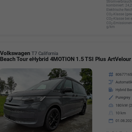
Stromverbrauch 
kombiniert:
24,
Elektrische Reic
CO
-Klasse (gew
2
CO
-Klasse bei 
2
CO
-Emissionen 
2
g/km
Volkswagen
T7 California
Beach Tour eHybrid 4MOTION 1.5 TSI Plus ArtVelour
Fahrzeugnr.
8067716
Getriebe
Automati
Kraftstoff
Hybrid Be
Außenfarbe
Puregrey
Leistung
180 kW (2
Kilometerstand
10 km
01.08.202