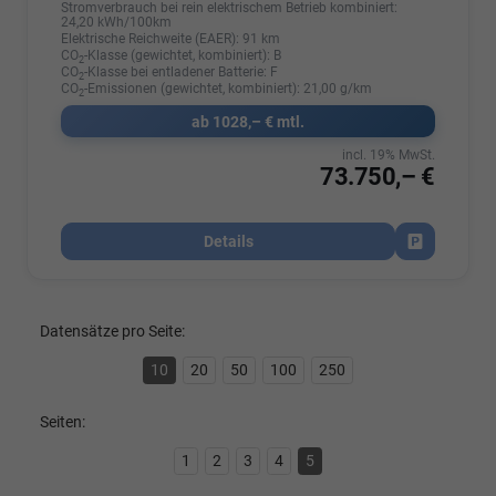
Stromverbrauch bei rein elektrischem Betrieb kombiniert:
24,20 kWh/100km
Elektrische Reichweite (EAER):
91 km
CO
-Klasse (gewichtet, kombiniert):
B
2
CO
-Klasse bei entladener Batterie:
F
2
CO
-Emissionen (gewichtet, kombiniert):
21,00 g/km
2
ab 1028,– € mtl.
incl. 19% MwSt.
73.750,– €
Details
Fahrzeug par
Datensätze pro Seite:
10
20
50
100
250
Seiten:
1
2
3
4
5