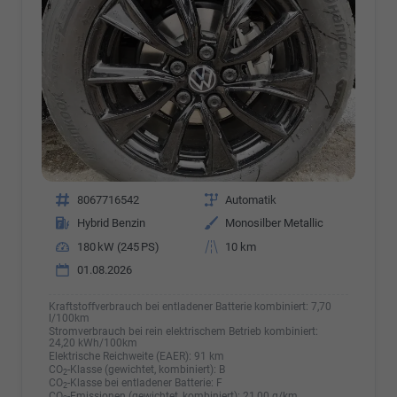
Fahrzeugnr.
8067716542
Getriebe
Automatik
Kraftstoff
Hybrid Benzin
Außenfarbe
Monosilber Metallic
Leistung
180 kW (245 PS)
Kilometerstand
10 km
01.08.2026
Kraftstoffverbrauch bei entladener Batterie kombiniert:
7,70
l/100km
Stromverbrauch bei rein elektrischem Betrieb kombiniert:
24,20 kWh/100km
Elektrische Reichweite (EAER):
91 km
CO
-Klasse (gewichtet, kombiniert):
B
2
CO
-Klasse bei entladener Batterie:
F
2
CO
-Emissionen (gewichtet, kombiniert):
21,00 g/km