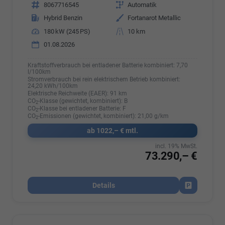
Fahrzeugnr.
8067716545
Getriebe
Automatik
Kraftstoff
Hybrid Benzin
Außenfarbe
Fortanarot Metallic
Leistung
180 kW (245 PS)
Kilometerstand
10 km
01.08.2026
Kraftstoffverbrauch bei entladener Batterie kombiniert:
7,70
l/100km
Stromverbrauch bei rein elektrischem Betrieb kombiniert:
24,20 kWh/100km
Elektrische Reichweite (EAER):
91 km
CO
-Klasse (gewichtet, kombiniert):
B
2
CO
-Klasse bei entladener Batterie:
F
2
CO
-Emissionen (gewichtet, kombiniert):
21,00 g/km
2
ab 1022,– € mtl.
incl. 19% MwSt.
73.290,– €
Details
Fahrzeug par