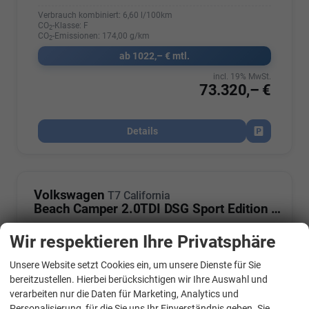
Verbrauch kombiniert:
6,60 l/100km
CO
-Klasse:
F
2
CO
-Emissionen:
174,00 g/km
2
ab 1022,– € mtl.
incl. 19% MwSt.
73.320,– €
Details
Fahrzeug par
Volkswagen
T7 California
Beach Camper 2.0TDI DSG Sport Edition 8 Fach GV5 High+
Wir respektieren Ihre Privatsphäre
Unsere Website setzt Cookies ein, um unsere Dienste für Sie
WhatsApp Kontakt
bereitzustellen. Hierbei berücksichtigen wir Ihre Auswahl und
verarbeiten nur die Daten für Marketing, Analytics und
Personalisierung, für die Sie uns Ihr Einverständnis geben. Sie