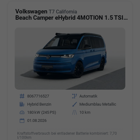
Volkswagen
T7 California
Beach Camper eHybrid 4MOTION 1.5 TSI Plus
Fahrzeugnr.
8067716527
Getriebe
Automatik
Kraftstoff
Hybrid Benzin
Außenfarbe
Mediumblau Metallic
Leistung
180 kW (245 PS)
Kilometerstand
10 km
01.08.2026
Kraftstoffverbrauch bei entladener Batterie kombiniert:
7,70
l/100km