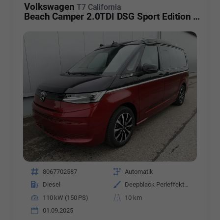
Volkswagen
T7 California
Beach Camper 2.0TDI DSG Sport Edition 8 Fach GV5 High+
Fahrzeugnr.
8067702587
Getriebe
Automatik
Kraftstoff
Diesel
Außenfarbe
Deepblack Perleffekt/Fortanarot Metallic
Leistung
110 kW (150 PS)
Kilometerstand
10 km
01.09.2025