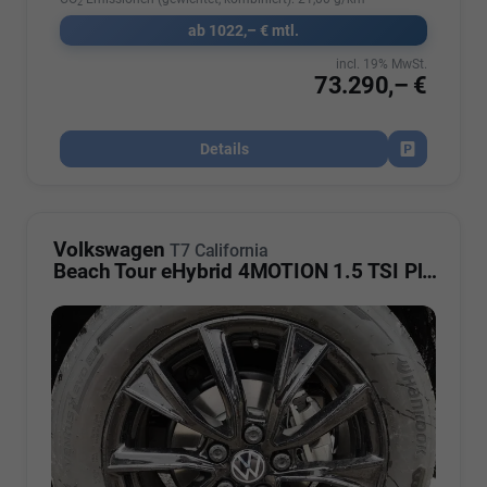
2
ab 1022,– € mtl.
incl. 19% MwSt.
73.290,– €
Details
Fahrzeug par
Volkswagen
T7 California
Beach Tour eHybrid 4MOTION 1.5 TSI Plus ArtVelour