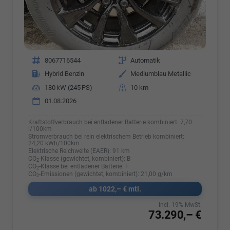
Fahrzeugnr.
8067716544
Getriebe
Automatik
Kraftstoff
Hybrid Benzin
Außenfarbe
Mediumblau Metallic
Leistung
180 kW (245 PS)
Kilometerstand
10 km
01.08.2026
Kraftstoffverbrauch bei entladener Batterie kombiniert:
7,70
l/100km
Stromverbrauch bei rein elektrischem Betrieb kombiniert:
24,20 kWh/100km
Elektrische Reichweite (EAER):
91 km
CO
-Klasse (gewichtet, kombiniert):
B
2
CO
-Klasse bei entladener Batterie:
F
2
CO
-Emissionen (gewichtet, kombiniert):
21,00 g/km
2
ab 1022,– € mtl.
incl. 19% MwSt.
73.290,– €