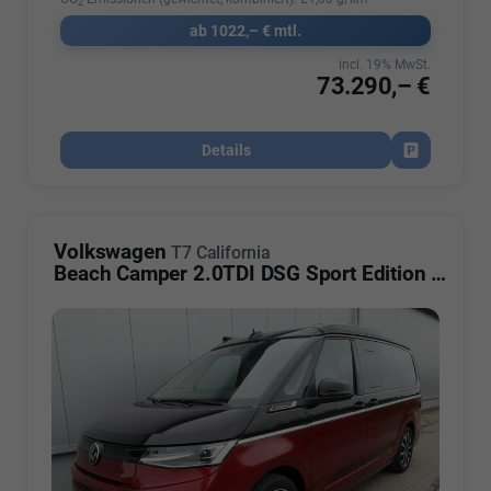
2
ab 1022,– € mtl.
incl. 19% MwSt.
73.290,– €
Details
Fahrzeug par
Volkswagen
T7 California
Beach Camper 2.0TDI DSG Sport Edition 8 Fach GV5 High+