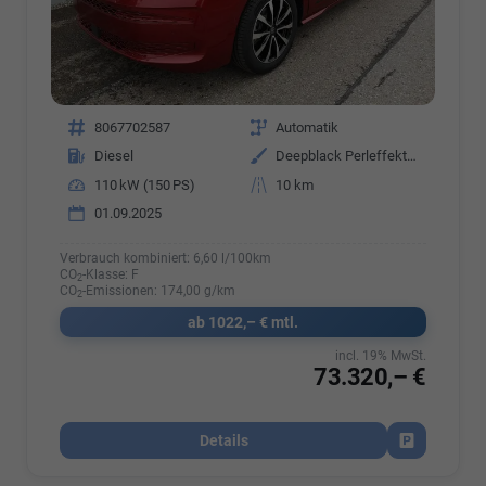
Fahrzeugnr.
8067702587
Getriebe
Automatik
Kraftstoff
Diesel
Außenfarbe
Deepblack Perleffekt/Fortanarot Metallic
Leistung
110 kW (150 PS)
Kilometerstand
10 km
01.09.2025
Verbrauch kombiniert:
6,60 l/100km
CO
-Klasse:
F
2
CO
-Emissionen:
174,00 g/km
2
ab 1022,– € mtl.
incl. 19% MwSt.
73.320,– €
Details
Fahrzeug par