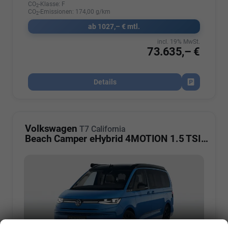
CO
-Klasse:
F
2
CO
-Emissionen:
174,00 g/km
2
ab 1027,– € mtl.
incl. 19% MwSt.
73.635,– €
Details
Fahrzeug par
Volkswagen
T7 California
Beach Camper eHybrid 4MOTION 1.5 TSI Plus