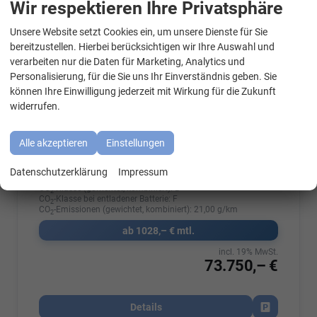
Wir respektieren Ihre Privatsphäre
Unsere Website setzt Cookies ein, um unsere Dienste für Sie
WhatsApp Kontakt
bereitzustellen. Hierbei berücksichtigen wir Ihre Auswahl und
Fahrzeugnr.
8067716527
Getriebe
Automatik
verarbeiten nur die Daten für Marketing, Analytics und
Kraftstoff
Hybrid Benzin
Außenfarbe
Mediumblau Metallic
Personalisierung, für die Sie uns Ihr Einverständnis geben. Sie
Leistung
180 kW (245 PS)
Kilometerstand
10 km
können Ihre Einwilligung jederzeit mit Wirkung für die Zukunft
widerrufen.
01.08.2026
Kraftstoffverbrauch bei entladener Batterie kombiniert:
7,70
Alle akzeptieren
Einstellungen
l/100km
Stromverbrauch bei rein elektrischem Betrieb kombiniert:
24,20 kWh/100km
Datenschutzerklärung
Impressum
Elektrische Reichweite (EAER):
91 km
CO
-Klasse (gewichtet, kombiniert):
B
2
CO
-Klasse bei entladener Batterie:
F
2
CO
-Emissionen (gewichtet, kombiniert):
21,00 g/km
2
ab 1028,– € mtl.
incl. 19% MwSt.
73.750,– €
Details
Fahrzeug par