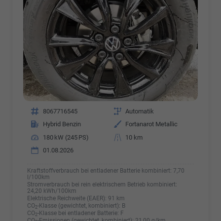
Fahrzeugnr.
8067716545
Getriebe
Automatik
Kraftstoff
Hybrid Benzin
Außenfarbe
Fortanarot Metallic
Leistung
180 kW (245 PS)
Kilometerstand
10 km
01.08.2026
Kraftstoffverbrauch bei entladener Batterie kombiniert:
7,70
l/100km
Stromverbrauch bei rein elektrischem Betrieb kombiniert:
24,20 kWh/100km
Elektrische Reichweite (EAER):
91 km
CO
-Klasse (gewichtet, kombiniert):
B
2
CO
-Klasse bei entladener Batterie:
F
2
CO
-Emissionen (gewichtet, kombiniert):
21,00 g/km