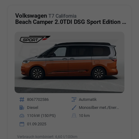
Volkswagen
T7 California
Beach Camper 2.0TDI DSG Sport Edition 8 Fach GV5 High+
Fahrzeugnr.
8067702586
Getriebe
Automatik
Kraftstoff
Diesel
Außenfarbe
Monosilber met./Energetic Orange met. Dach Schwarz
Leistung
110 kW (150 PS)
Kilometerstand
10 km
01.09.2025
Verbrauch kombiniert:
6,60 l/100km