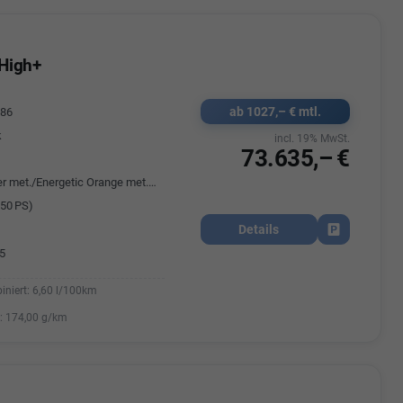
 High+
ab 1027,– € mtl.
586
k
incl. 19% MwSt.
73.635,– €
Monosilber met./Energetic Orange met. Dach Schwarz
50 PS)
Details
Fahrzeug park
5
iniert:
6,60 l/100km
:
174,00 g/km