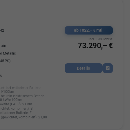
Elisa Vegele
udak
Auszubildende im 3.Lehrjahr -
ab 1022,– € mtl.
542
Automobilkauffrau
47695 15
k
incl. 19% MwSt.
Telefonnummer: 07181 - 47695 15
usrems.de
73.290,– €
nzin
E-Mailadresse:
info@autohausrems.de
r Metallic
45 PS)
Details
Fahrzeug park
6
uch bei entladener Batterie
0 l/100km
bei rein elektrischem Betrieb
20 kWh/100km
hweite (EAER):
91 km
ichtet, kombiniert):
B
entladener Batterie:
F
(gewichtet, kombiniert):
21,00