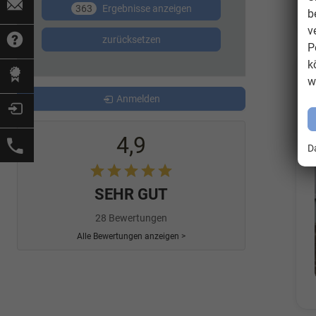
363
Ergebnisse anzeigen
b
v
zurücksetzen
P
k
w
Anmelden
4,9
D
SEHR GUT
28 Bewertungen
Alle Bewertungen anzeigen >