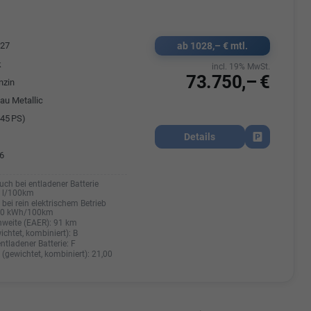
ab 1028,– € mtl.
527
k
incl. 19% MwSt.
73.750,– €
nzin
au Metallic
45 PS)
Details
Fahrzeug park
6
uch bei entladener Batterie
0 l/100km
bei rein elektrischem Betrieb
20 kWh/100km
hweite (EAER):
91 km
ichtet, kombiniert):
B
entladener Batterie:
F
(gewichtet, kombiniert):
21,00