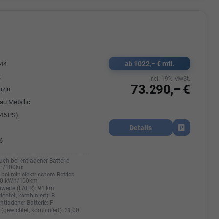
ab 1022,– € mtl.
544
k
incl. 19% MwSt.
73.290,– €
nzin
au Metallic
45 PS)
Details
Fahrzeug park
6
uch bei entladener Batterie
0 l/100km
bei rein elektrischem Betrieb
20 kWh/100km
hweite (EAER):
91 km
ichtet, kombiniert):
B
entladener Batterie:
F
(gewichtet, kombiniert):
21,00