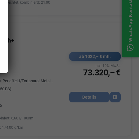
WhatsApp Kontakt
(gewichtet, kombiniert):
21,00
 High+
ab 1022,– € mtl.
587
k
incl. 19% MwSt.
73.320,– €
Deepblack Perleffekt/Fortanarot Metallic
50 PS)
Details
Fahrzeug park
5
iniert:
6,60 l/100km
:
174,00 g/km