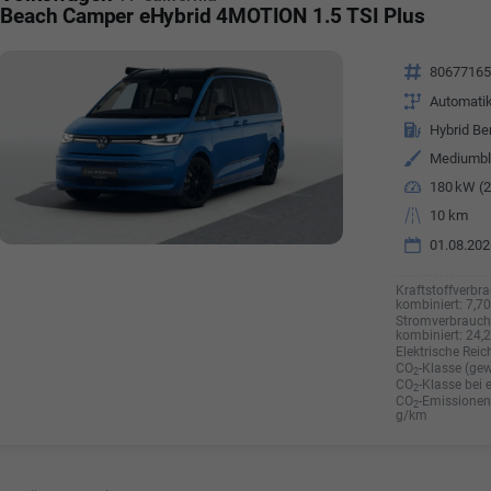
Beach Camper eHybrid 4MOTION 1.5 TSI Plus
Fahrzeugnr.
8067716
Getriebe
Automati
Kraftstoff
Hybrid Be
Außenfarbe
Mediumbl
Leistung
180 kW (2
Kilometerstand
10 km
01.08.202
Kraftstoffverbra
kombiniert:
7,7
Stromverbrauch 
kombiniert:
24,
Elektrische Reic
CO
-Klasse (gew
2
CO
-Klasse bei 
2
CO
-Emissionen 
2
g/km