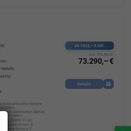
ab 1022,– € mtl.
545
k
incl. 19% MwSt.
73.290,– €
nzin
 Metallic
45 PS)
Details
Fahrzeug park
6
uch bei entladener Batterie
0 l/100km
bei rein elektrischem Betrieb
20 kWh/100km
hweite (EAER):
91 km
ichtet, kombiniert):
B
entladener Batterie:
F