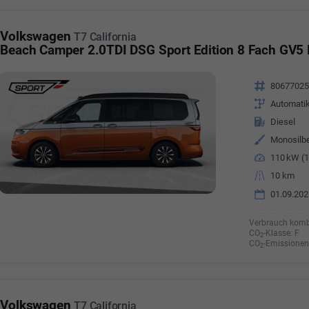
Volkswagen
T7 California
Beach Camper 2.0TDI DSG Sport Edition 8 Fach GV5
Fahrzeugnr.
8067702
Getriebe
Automati
Kraftstoff
Diesel
Außenfarbe
Leistung
110 kW (1
Kilometerstand
10 km
01.09.202
Verbrauch komb
CO
-Klasse:
F
2
CO
-Emissionen
2
Volkswagen
T7 California