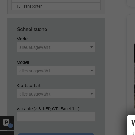
T7 Transporter
Schnellsuche
Marke
alles ausgewählt
Modell
alles ausgewählt
Kraftstoffart
alles ausgewählt
Variante (z.B. LED, GTI, Facelift...)
W
0
U