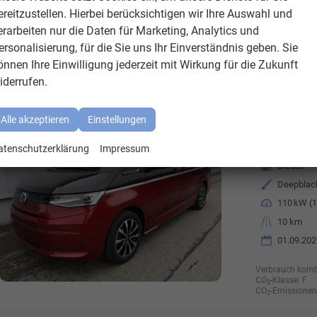
CO
-Emissionen 
2
ereitzustellen. Hierbei berücksichtigen wir Ihre Auswahl und
g/km
erarbeiten nur die Daten für Marketing, Analytics und
ersonalisierung, für die Sie uns Ihr Einverständnis geben. Sie
önnen Ihre Einwilligung jederzeit mit Wirkung für die Zukunft
Volkswagen
T7 California
iderrufen.
Beach Camper 2.0TDI DSG Sport Edition 8 Fach GV5
Alle akzeptieren
Einstellungen
Fahrzeugnr.
8067702
Getriebe
Automati
atenschutzerklärung
Impressum
Kraftstoff
Diesel
Außenfarbe
Leistung
110 kW (1
Kilometerstand
10 km
01.09.202
Verbrauch komb
CO
-Klasse:
F
2
CO
-Emissionen
2