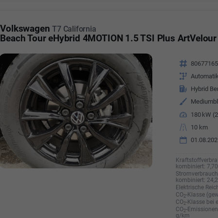
Volkswagen
T7 California
Beach Tour eHybrid 4MOTION 1.5 TSI Plus ArtVelour
Fahrzeugnr.
8067716
Getriebe
Automati
Kraftstoff
Hybrid Be
Außenfarbe
Mediumbl
Leistung
180 kW (2
Kilometerstand
10 km
01.08.202
Kraftstoffverbra
kombiniert:
7,7
Stromverbrauch 
kombiniert:
24,
Elektrische Reic
CO
-Klasse (gew
2
CO
-Klasse bei 
2
CO
-Emissionen 
2
g/km