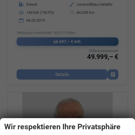
Kraftstoff
Diesel
Außenfarbe
cavansitblau metallic
Leistung
140 kW (190 PS)
Kilometerstand
84.058 km
06.05.2019
Verbrauch kombiniert:
9,50 l/100km
ab 697,– € mtl.
Differenzbesteuert
49.999,– €
Details
Fahrzeug par
Wir respektieren Ihre Privatsphäre