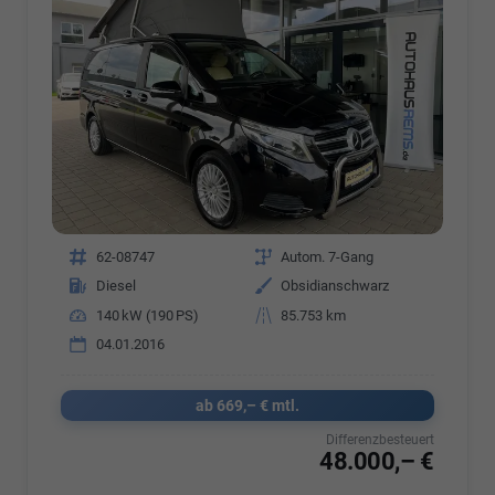
Fahrzeugnr.
62-08747
Getriebe
Autom. 7-Gang
Kraftstoff
Diesel
Außenfarbe
Obsidianschwarz
Leistung
140 kW (190 PS)
Kilometerstand
85.753 km
04.01.2016
ab 669,– € mtl.
Differenzbesteuert
48.000,– €