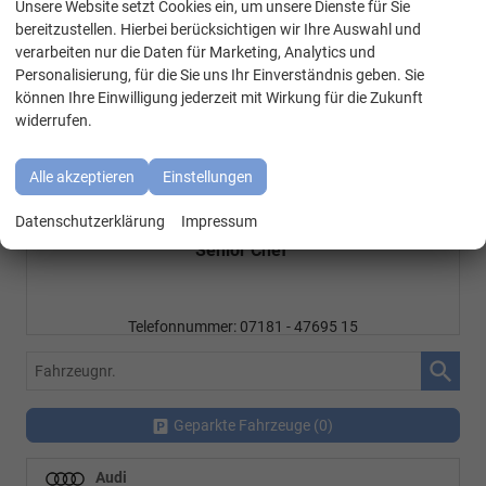
Unsere Website setzt Cookies ein, um unsere Dienste für Sie
WhatsApp Kontakt
bereitzustellen. Hierbei berücksichtigen wir Ihre Auswahl und
verarbeiten nur die Daten für Marketing, Analytics und
Personalisierung, für die Sie uns Ihr Einverständnis geben. Sie
können Ihre Einwilligung jederzeit mit Wirkung für die Zukunft
widerrufen.
Alle akzeptieren
Einstellungen
Özen Özkara
Datenschutzerklärung
Impressum
Senior Chef
Telefonnummer: 07181 - 47695 15
E-Mailadresse:
info@autohausrems.de
Fahrzeugnr.
Geparkte Fahrzeuge (
0
)
Audi