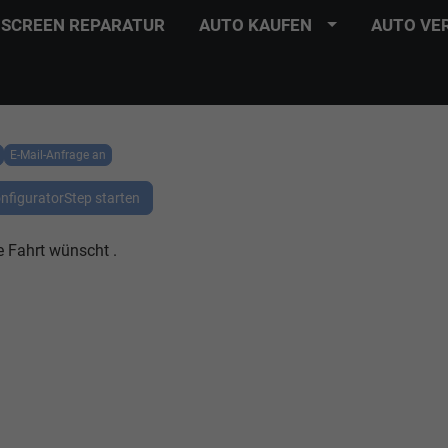
SCREEN REPARATUR
AUTO KAUFEN
AUTO VE
E-Mail-Anfrage an
nfiguratorStep starten
e Fahrt wünscht .