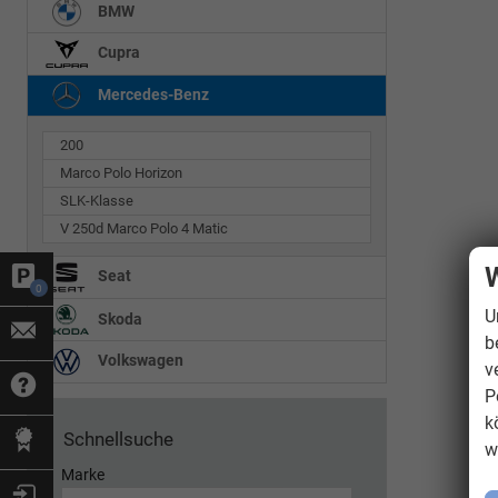
BMW
Cupra
Mercedes-Benz
200
Marco Polo Horizon
SLK-Klasse
V 250d Marco Polo 4 Matic
W
Seat
0
U
Skoda
b
Volkswagen
v
P
k
Schnellsuche
w
Marke