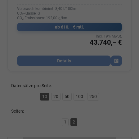
Verbrauch kombiniert:
8,40 l/100km
CO
-Klasse:
G
2
CO
-Emissionen:
192,00 g/km
2
ab 610,– € mtl.
incl. 19% MwSt.
43.740,– €
Details
Fahrzeug par
Datensätze pro Seite:
10
20
50
100
250
Seiten:
1
2