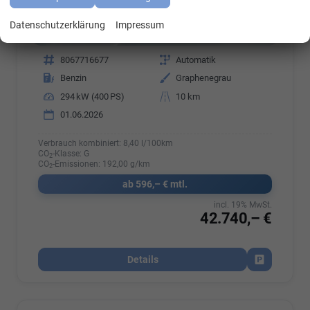
Datenschutzerklärung
Impressum
Fahrzeugnr.
8067716677
Getriebe
Automatik
Kraftstoff
Benzin
Außenfarbe
Graphenegrau
Leistung
294 kW (400 PS)
Kilometerstand
10 km
01.06.2026
Verbrauch kombiniert:
8,40 l/100km
CO
-Klasse:
G
2
CO
-Emissionen:
192,00 g/km
2
ab 596,– € mtl.
incl. 19% MwSt.
42.740,– €
Details
Fahrzeug par