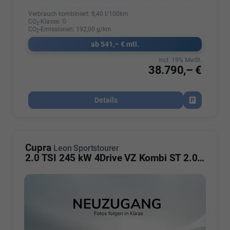
Verbrauch kombiniert:
8,40 l/100km
CO
-Klasse:
G
2
CO
-Emissionen:
192,00 g/km
2
ab 541,– € mtl.
incl. 19% MwSt.
38.790,– €
Details
Fahrzeug par
Cupra
Leon Sportstourer
2.0 TSI 245 kW 4Drive VZ Kombi ST 2.0TSI AHK Sound ACC