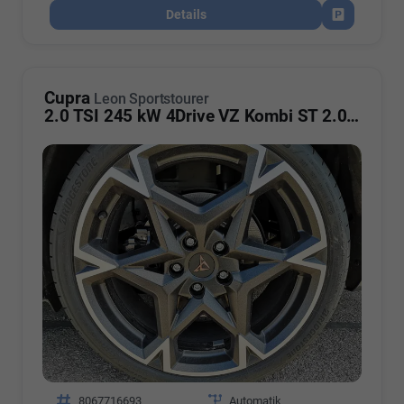
Details
Fahrzeug par
Cupra
Leon Sportstourer
2.0 TSI 245 kW 4Drive VZ Kombi ST 2.0TSI AHK Sound ACC Pano
Fahrzeugnr.
8067716693
Getriebe
Automatik