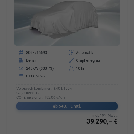
Fahrzeugnr.
8067716690
Getriebe
Automatik
Kraftstoff
Benzin
Außenfarbe
Graphenegrau
Leistung
245 kW (333 PS)
Kilometerstand
10 km
01.06.2026
Verbrauch kombiniert:
8,40 l/100km
CO
-Klasse:
G
2
CO
-Emissionen:
192,00 g/km
2
ab 548,– € mtl.
incl. 19% MwSt.
39.290,– €