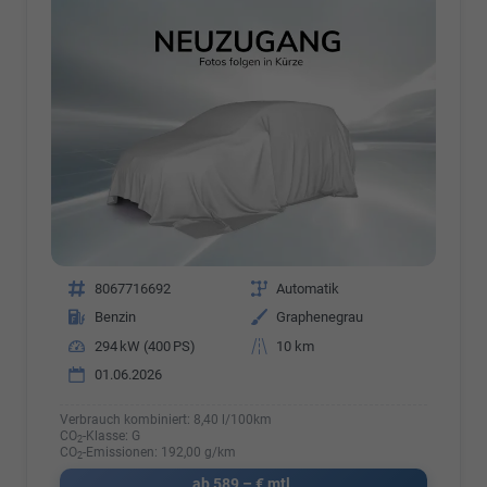
Fahrzeugnr.
8067716692
Getriebe
Automatik
Kraftstoff
Benzin
Außenfarbe
Graphenegrau
Leistung
294 kW (400 PS)
Kilometerstand
10 km
01.06.2026
Verbrauch kombiniert:
8,40 l/100km
CO
-Klasse:
G
2
CO
-Emissionen:
192,00 g/km
2
ab 589,– € mtl.