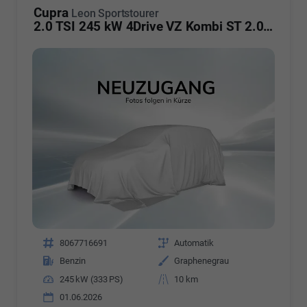
Cupra
Leon Sportstourer
2.0 TSI 245 kW 4Drive VZ Kombi ST 2.0TSI AHK ACC
Fahrzeugnr.
8067716691
Getriebe
Automatik
Kraftstoff
Benzin
Außenfarbe
Graphenegrau
Leistung
245 kW (333 PS)
Kilometerstand
10 km
01.06.2026