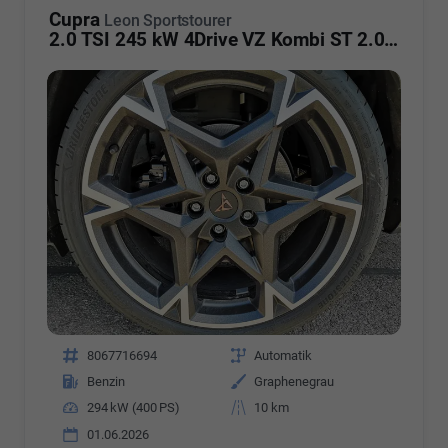
Cupra
Leon Sportstourer
2.0 TSI 245 kW 4Drive VZ Kombi ST 2.0TSI ABT AHK Sound ACC Pano
Fahrzeugnr.
8067716694
Getriebe
Automatik
Kraftstoff
Benzin
Außenfarbe
Graphenegrau
Leistung
294 kW (400 PS)
Kilometerstand
10 km
01.06.2026