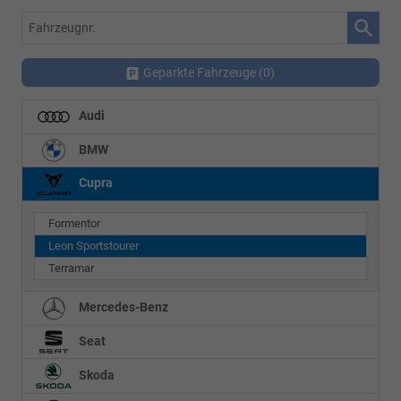
E-Mailadresse:
info@autohausrems.de
Fahrzeugnr.
Geparkte Fahrzeuge (
0
)
Audi
BMW
Cupra
Formentor
Leon Sportstourer
Terramar
Mercedes-Benz
Seat
Skoda