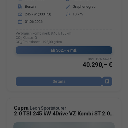
Kraftstoff
Benzin
Außenfarbe
Graphenegrau
Leistung
245 kW (333 PS)
Kilometerstand
10 km
01.06.2026
Verbrauch kombiniert:
8,40 l/100km
CO
-Klasse:
G
2
CO
-Emissionen:
192,00 g/km
2
ab 562,– € mtl.
incl. 19% MwSt.
40.290,– €
Details
Fahrzeug par
Cupra
Leon Sportstourer
2.0 TSI 245 kW 4Drive VZ Kombi ST 2.0TSI ABT AHK ACC