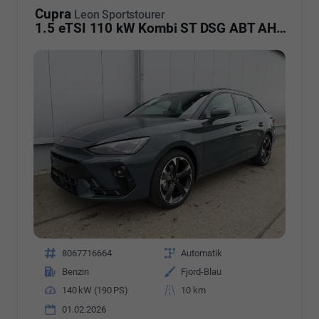
Cupra
Leon Sportstourer
1.5 eTSI 110 kW Kombi ST DSG ABT AHK ACC LED
Fahrzeugnr.
8067716664
Getriebe
Automatik
Kraftstoff
Benzin
Außenfarbe
Fjord-Blau
Leistung
140 kW (190 PS)
Kilometerstand
10 km
01.02.2026