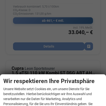
Verbrauch kombiniert:
5,70 l/100km
CO
-Klasse:
D
2
CO
-Emissionen:
131,00 g/km
2
ab 461,– € mtl.
incl. 19% MwSt.
33.040,– €
Details
Fahrzeug par
Cupra
Leon Sportstourer
1.5 eTSI 110 kW Kombi ST DSG ABT AHK ACC LED
Wir respektieren Ihre Privatsphäre
Unsere Website setzt Cookies ein, um unsere Dienste für Sie
WhatsApp Kontakt
bereitzustellen. Hierbei berücksichtigen wir Ihre Auswahl und
verarbeiten nur die Daten für Marketing, Analytics und
Personalisierung, für die Sie uns Ihr Einverständnis geben. Sie