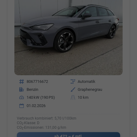
Fahrzeugnr.
8067716672
Getriebe
Automatik
Kraftstoff
Benzin
Außenfarbe
Graphenegrau
Leistung
140 kW (190 PS)
Kilometerstand
10 km
01.02.2026
Verbrauch kombiniert:
5,70 l/100km
CO
-Klasse:
D
2
CO
-Emissionen:
131,00 g/km
2
ab 472,– € mtl.