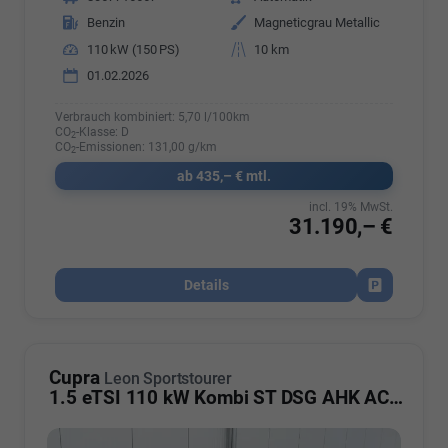
Kraftstoff
Benzin
Außenfarbe
Magneticgrau Metallic
Leistung
110 kW (150 PS)
Kilometerstand
10 km
01.02.2026
Verbrauch kombiniert:
5,70 l/100km
CO
-Klasse:
D
2
CO
-Emissionen:
131,00 g/km
2
ab 435,– € mtl.
incl. 19% MwSt.
31.190,– €
Details
Fahrzeug par
Cupra
Leon Sportstourer
1.5 eTSI 110 kW Kombi ST DSG AHK ACC LED