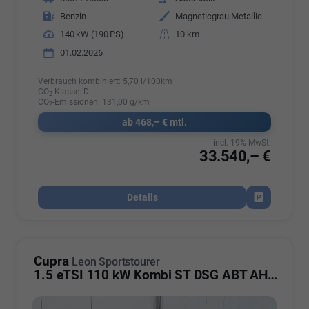
Kraftstoff
Benzin
Außenfarbe
Magneticgrau Metallic
Leistung
140 kW (190 PS)
Kilometerstand
10 km
01.02.2026
Verbrauch kombiniert:
5,70 l/100km
CO
-Klasse:
D
2
CO
-Emissionen:
131,00 g/km
2
ab 468,– € mtl.
incl. 19% MwSt.
33.540,– €
Details
Fahrzeug par
Cupra
Leon Sportstourer
1.5 eTSI 110 kW Kombi ST DSG ABT AHK ACC LED