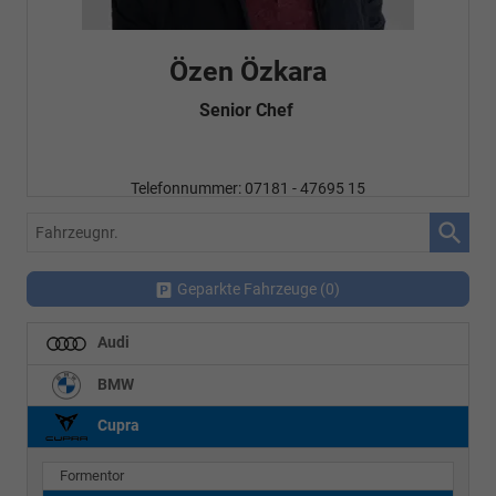
Fatma Özyürek Oguz
Automobilkaufrau -
Verkauf/Einkauf
Telefonnummer: 07181 - 47695 15
E-Mailadresse:
info@autohausrems.de
Fahrzeugnr.
Geparkte Fahrzeuge (
0
)
Audi
BMW
Cupra
Formentor