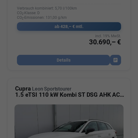
Verbrauch kombiniert:
5,70 l/100km
CO
-Klasse:
D
2
CO
-Emissionen:
131,00 g/km
2
ab 428,– € mtl.
incl. 19% MwSt.
30.690,– €
Details
Fahrzeug par
Cupra
Leon Sportstourer
1.5 eTSI 110 kW Kombi ST DSG AHK ACC LED