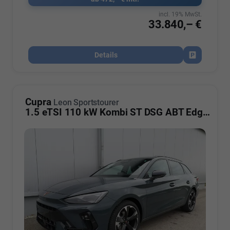
incl. 19% MwSt.
33.840,– €
Details
Fahrzeug par
Cupra
Leon Sportstourer
1.5 eTSI 110 kW Kombi ST DSG ABT Edge AHK ACC LED