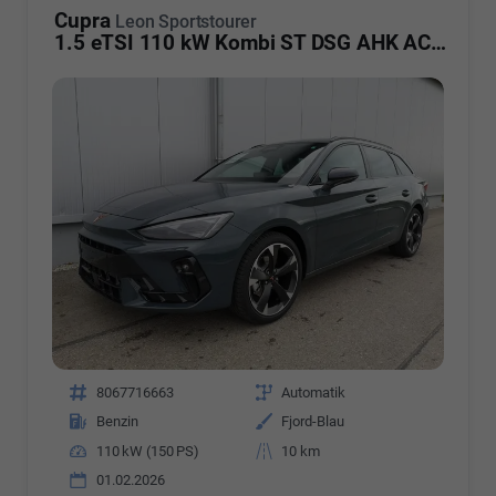
Cupra
Leon Sportstourer
1.5 eTSI 110 kW Kombi ST DSG AHK ACC LED
Fahrzeugnr.
8067716663
Getriebe
Automatik
Kraftstoff
Benzin
Außenfarbe
Fjord-Blau
Leistung
110 kW (150 PS)
Kilometerstand
10 km
01.02.2026