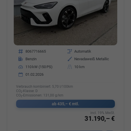
Fahrzeugnr.
8067716665
Getriebe
Automatik
Kraftstoff
Benzin
Außenfarbe
Nevadaweiß Metallic
Leistung
110 kW (150 PS)
Kilometerstand
10 km
01.02.2026
Verbrauch kombiniert:
5,70 l/100km
CO
-Klasse:
D
2
CO
-Emissionen:
131,00 g/km
2
ab 435,– € mtl.
incl. 19% MwSt.
31.190,– €