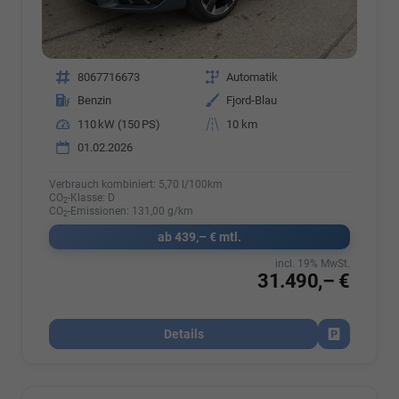
Fahrzeugnr.
8067716673
Getriebe
Automatik
Kraftstoff
Benzin
Außenfarbe
Fjord-Blau
Leistung
110 kW (150 PS)
Kilometerstand
10 km
01.02.2026
Verbrauch kombiniert:
5,70 l/100km
CO
-Klasse:
D
2
CO
-Emissionen:
131,00 g/km
2
ab 439,– € mtl.
incl. 19% MwSt.
31.490,– €
Details
Fahrzeug par