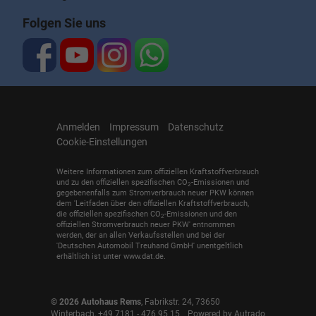
Folgen Sie uns
Anmelden
Impressum
Datenschutz
Cookie-Einstellungen
Weitere Informationen zum offiziellen Kraftstoffverbrauch
und zu den offiziellen spezifischen CO
-Emissionen und
2
gegebenenfalls zum Stromverbrauch neuer PKW können
dem 'Leitfaden über den offiziellen Kraftstoffverbrauch,
die offiziellen spezifischen CO
-Emissionen und den
2
offiziellen Stromverbrauch neuer PKW' entnommen
werden, der an allen Verkaufsstellen und bei der
'Deutschen Automobil Treuhand GmbH' unentgeltlich
erhältlich ist unter www.dat.de.
© 2026
Autohaus Rems
,
Fabrikstr. 24
,
73650
Winterbach,
+49 7181 - 476 95 15
Powered by Autrado