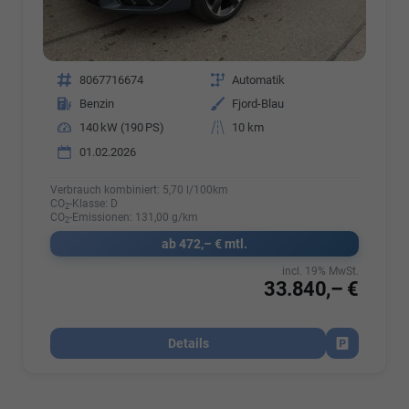
Fahrzeugnr.
8067716674
Getriebe
Automatik
Kraftstoff
Benzin
Außenfarbe
Fjord-Blau
Leistung
140 kW (190 PS)
Kilometerstand
10 km
01.02.2026
Verbrauch kombiniert:
5,70 l/100km
CO
-Klasse:
D
2
CO
-Emissionen:
131,00 g/km
2
ab 472,– € mtl.
incl. 19% MwSt.
33.840,– €
Details
Fahrzeug par