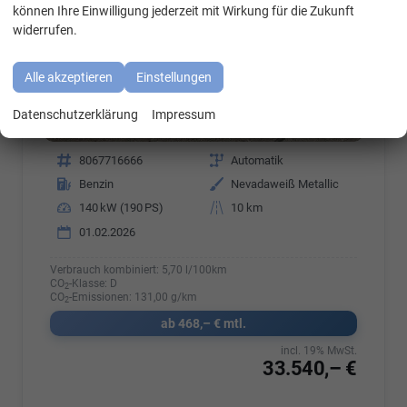
können Ihre Einwilligung jederzeit mit Wirkung für die Zukunft
widerrufen.
Alle akzeptieren
Einstellungen
Datenschutzerklärung
Impressum
Fahrzeugnr.
8067716666
Getriebe
Automatik
Kraftstoff
Benzin
Außenfarbe
Nevadaweiß Metallic
Leistung
140 kW (190 PS)
Kilometerstand
10 km
01.02.2026
Verbrauch kombiniert:
5,70 l/100km
CO
-Klasse:
D
2
CO
-Emissionen:
131,00 g/km
2
ab 468,– € mtl.
incl. 19% MwSt.
33.540,– €