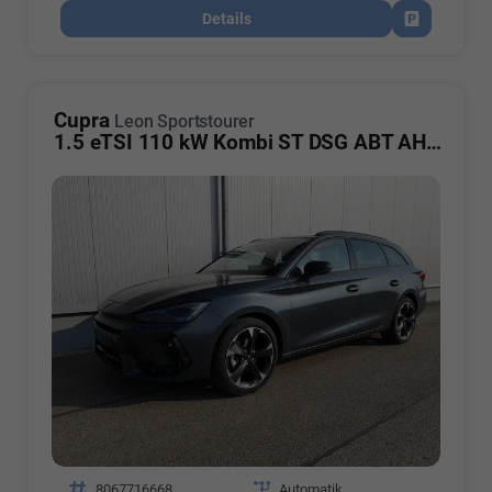
Details
Fahrzeug par
Cupra
Leon Sportstourer
1.5 eTSI 110 kW Kombi ST DSG ABT AHK ACC LED
Fahrzeugnr.
8067716668
Getriebe
Automatik