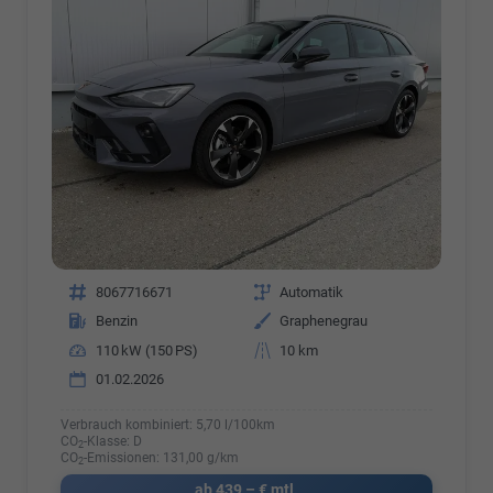
Fahrzeugnr.
8067716671
Getriebe
Automatik
Kraftstoff
Benzin
Außenfarbe
Graphenegrau
Leistung
110 kW (150 PS)
Kilometerstand
10 km
01.02.2026
Verbrauch kombiniert:
5,70 l/100km
CO
-Klasse:
D
2
CO
-Emissionen:
131,00 g/km
2
ab 439,– € mtl.