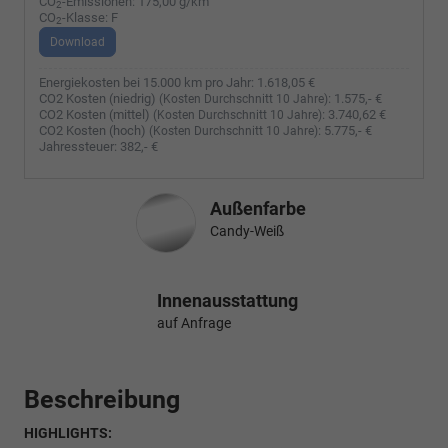
CO
-Emissionen:
175,00 g/km
2
CO
-Klasse:
F
2
Download
Energiekosten bei 15.000 km pro Jahr:
1.618,05 €
CO2 Kosten (niedrig)
:
1.575,- €
(Kosten Durchschnitt 10 Jahre)
CO2 Kosten (mittel)
:
3.740,62 €
(Kosten Durchschnitt 10 Jahre)
CO2 Kosten (hoch)
:
5.775,- €
(Kosten Durchschnitt 10 Jahre)
Jahressteuer:
382,- €
Außenfarbe
Candy-Weiß
Innenausstattung
auf Anfrage
Beschreibung
HIGHLIGHTS: