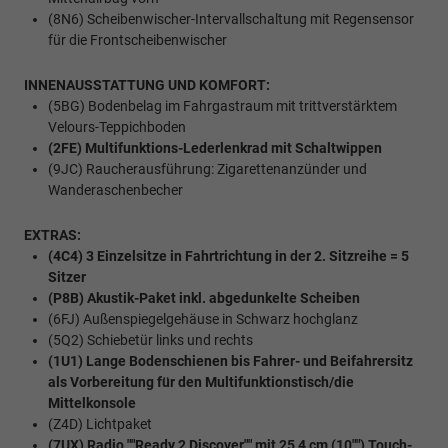
(8N6) Scheibenwischer-Intervallschaltung mit Regensensor
für die Frontscheibenwischer
INNENAUSSTATTUNG UND KOMFORT:
(5BG) Bodenbelag im Fahrgastraum mit trittverstärktem
Velours-Teppichboden
(2FE) Multifunktions-Lederlenkrad mit Schaltwippen
(9JC) Raucherausführung: Zigarettenanzünder und
Wanderaschenbecher
EXTRAS:
(4C4) 3 Einzelsitze in Fahrtrichtung in der 2. Sitzreihe = 5
Sitzer
(P8B) Akustik-Paket inkl. abgedunkelte Scheiben
(6FJ) Außenspiegelgehäuse in Schwarz hochglanz
(5Q2) Schiebetür links und rechts
(1U1) Lange Bodenschienen bis Fahrer- und Beifahrersitz
als Vorbereitung für den Multifunktionstisch/die
Mittelkonsole
(Z4D) Lichtpaket
(7UX) Radio ""Ready 2 Discover"" mit 25,4 cm (10"") Touch-