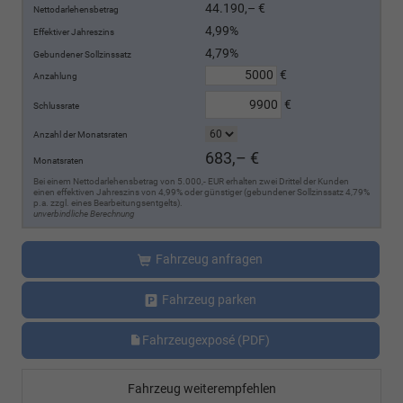
44.190,– €
Nettodarlehensbetrag
4,99%
Effektiver Jahreszins
4,79%
Gebundener Sollzinssatz
€
Anzahlung
€
Schlussrate
Anzahl der Monatsraten
683,– €
Monatsraten
Bei einem Nettodarlehensbetrag von 5.000,- EUR erhalten zwei Drittel der Kunden
einen effektiven Jahreszins von 4,99% oder günstiger (gebundener Sollzinssatz 4,79%
p.a. zzgl. eines Bearbeitungsentgelts).
unverbindliche Berechnung
Fahrzeug anfragen
Fahrzeug parken
Fahrzeugexposé (PDF)
Fahrzeug weiterempfehlen