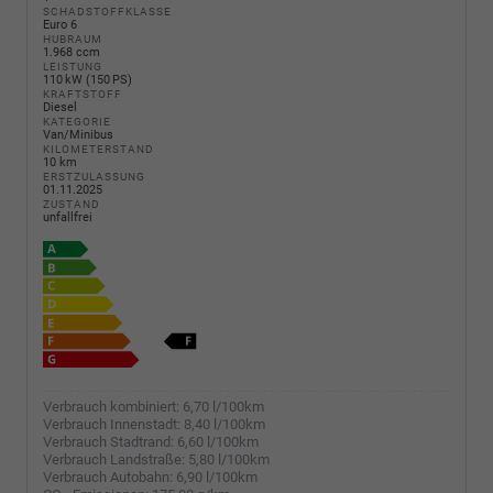
SCHADSTOFFKLASSE
Euro 6
HUBRAUM
1.968 ccm
LEISTUNG
110 kW (150 PS)
KRAFTSTOFF
Diesel
KATEGORIE
Van/Minibus
KILOMETERSTAND
10 km
ERSTZULASSUNG
01.11.2025
ZUSTAND
unfallfrei
Verbrauch kombiniert:
6,70 l/100km
Verbrauch Innenstadt:
8,40 l/100km
Verbrauch Stadtrand:
6,60 l/100km
Verbrauch Landstraße:
5,80 l/100km
Verbrauch Autobahn:
6,90 l/100km