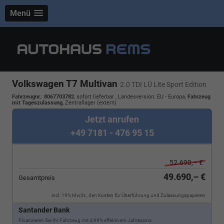
Menü
Volkswagen T7 Multivan
2.0 TDI LÜ Lite Sport Edition
Fahrzeugnr.
:
8067703782
,
sofort lieferbar
, Landesversion: EU - Europa,
Fahrzeug
mit Tageszulassung
, Zentrallager (extern)
Jetzt anrufen
+49 7181 - 476 95 15
52.690,– €
49.690,– €
Gesamtpreis
incl. 19% MwSt., den Kosten für Überführung und Zulassungspapieren
Santander Bank
Finanzieren Sie Ihr Fahrzeug mit 4,99% effektivem Jahreszins.