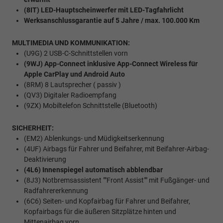
(8IT) LED-Hauptscheinwerfer mit LED-Tagfahrlicht
Werksanschlussgarantie auf 5 Jahre / max. 100.000 Km
MULTIMEDIA UND KOMMUNIKATION:
(U9G) 2 USB-C-Schnittstellen vorn
(9WJ) App-Connect inklusive App-Connect Wireless für
Apple CarPlay und Android Auto
(8RM) 8 Lautsprecher ( passiv )
(QV3) Digitaler Radioempfang
(9ZX) Mobiltelefon Schnittstelle (Bluetooth)
SICHERHEIT:
(EM2) Ablenkungs- und Müdigkeitserkennung
(4UF) Airbags für Fahrer und Beifahrer, mit Beifahrer-Airbag-
Deaktivierung
(4L6) Innenspiegel automatisch abblendbar
(8J3) Notbremsassistent ""Front Assist"" mit Fußgänger- und
Radfahrererkennung
(6C6) Seiten- und Kopfairbag für Fahrer und Beifahrer,
Kopfairbags für die äußeren Sitzplätze hinten und
Mittenairbag vorn