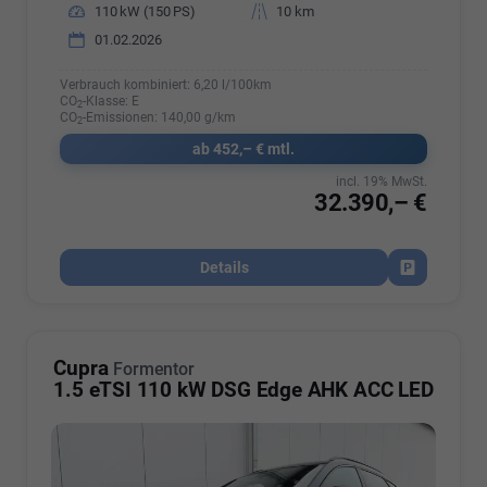
Leistung
110 kW (150 PS)
Kilometerstand
10 km
01.02.2026
Verbrauch kombiniert:
6,20 l/100km
CO
-Klasse:
E
2
CO
-Emissionen:
140,00 g/km
2
ab 452,– € mtl.
incl. 19% MwSt.
32.390,– €
Details
Fahrzeug par
Cupra
Formentor
1.5 eTSI 110 kW DSG Edge AHK ACC LED