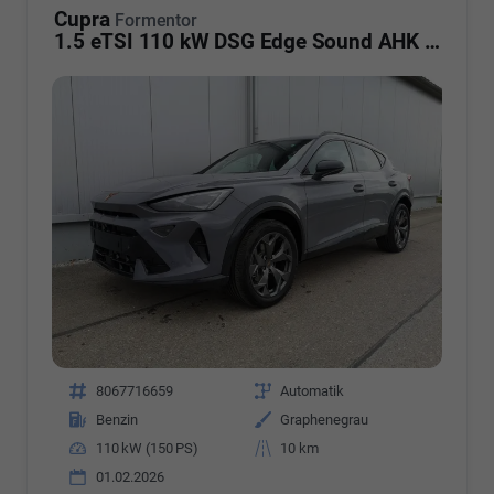
Cupra
Formentor
1.5 eTSI 110 kW DSG Edge Sound AHK ACC LED
Fahrzeugnr.
8067716659
Getriebe
Automatik
Kraftstoff
Benzin
Außenfarbe
Graphenegrau
Leistung
110 kW (150 PS)
Kilometerstand
10 km
01.02.2026