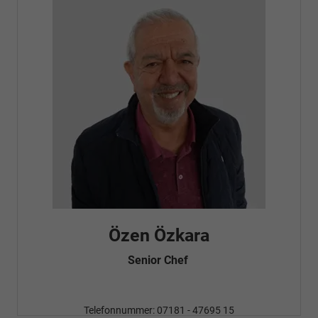
Fatma Özyürek Oguz
Automobilkaufrau -
Verkauf/Einkauf
Telefonnummer: 07181 - 47695 15
E-Mailadresse:
info@autohausrems.de