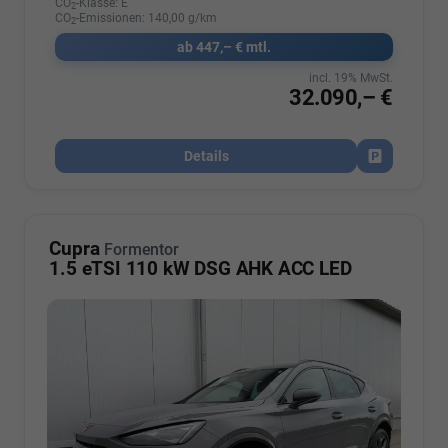
CO
-Klasse:
E
2
CO
-Emissionen:
140,00 g/km
2
ab 447,– € mtl.
incl. 19% MwSt.
32.090,– €
Details
Fahrzeug par
Cupra
Formentor
1.5 eTSI 110 kW DSG AHK ACC LED