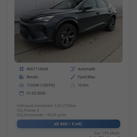
Fahrzeugnr.
8067716645
Getriebe
Automatik
Kraftstoff
Benzin
Außenfarbe
Fjord-Blau
Leistung
110 kW (150 PS)
Kilometerstand
10 km
01.02.2026
Verbrauch kombiniert:
6,20 l/100km
CO
-Klasse:
E
2
CO
-Emissionen:
140,00 g/km
2
ab 440,– € mtl.
incl. 19% MwSt.