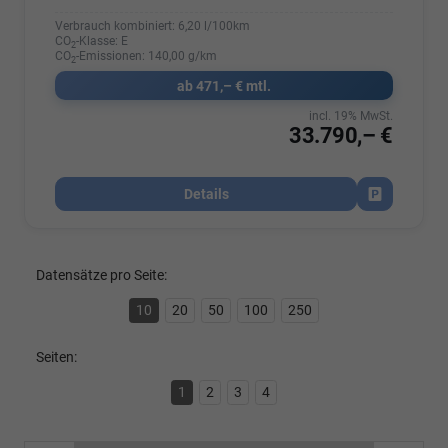
Verbrauch kombiniert:
6,20 l/100km
CO
-Klasse:
E
2
CO
-Emissionen:
140,00 g/km
2
ab 471,– € mtl.
incl. 19% MwSt.
33.790,– €
Details
Fahrzeug par
Datensätze pro Seite:
10
20
50
100
250
Seiten:
1
2
3
4