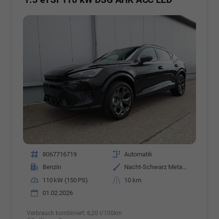
Fahrzeugnr.
8067716719
Getriebe
Automatik
Kraftstoff
Benzin
Außenfarbe
Nacht-Schwarz Metallic
Leistung
110 kW (150 PS)
Kilometerstand
10 km
01.02.2026
Verbrauch kombiniert:
6,20 l/100km