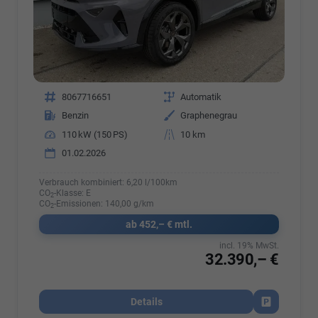
Fahrzeugnr.
8067716651
Getriebe
Automatik
Kraftstoff
Benzin
Außenfarbe
Graphenegrau
Leistung
110 kW (150 PS)
Kilometerstand
10 km
01.02.2026
Verbrauch kombiniert:
6,20 l/100km
CO
-Klasse:
E
2
CO
-Emissionen:
140,00 g/km
2
ab 452,– € mtl.
incl. 19% MwSt.
32.390,– €
Details
Fahrzeug par