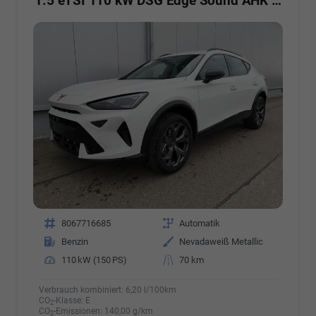
1.5 eTSI 110 kW DSG Edge Sound AHK ACC LED
Fahrzeugnr.
8067716685
Getriebe
Automatik
Kraftstoff
Benzin
Außenfarbe
Nevadaweiß Metallic
Leistung
110 kW (150 PS)
Kilometerstand
70 km
Verbrauch kombiniert:
6,20 l/100km
CO
-Klasse:
E
2
CO
-Emissionen:
140,00 g/km
2