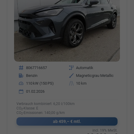
Fahrzeugnr.
8067716657
Getriebe
Automatik
Kraftstoff
Benzin
Außenfarbe
Magneticgrau Metallic
Leistung
110 kW (150 PS)
Kilometerstand
10 km
01.02.2026
Verbrauch kombiniert:
6,20 l/100km
CO
-Klasse:
E
2
CO
-Emissionen:
140,00 g/km
2
ab 459,– € mtl.
incl. 19% MwSt.