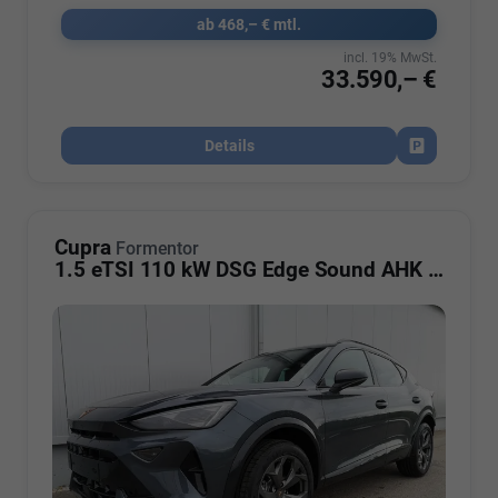
ab 468,– € mtl.
incl. 19% MwSt.
33.590,– €
Details
Fahrzeug par
Cupra
Formentor
1.5 eTSI 110 kW DSG Edge Sound AHK ACC LED