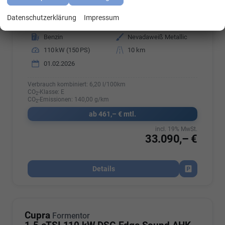
Datenschutzerklärung
Impressum
Fahrzeugnr.
8067716655
Getriebe
Automatik
Kraftstoff
Benzin
Außenfarbe
Nevadaweiß Metallic
Leistung
110 kW (150 PS)
Kilometerstand
10 km
01.02.2026
Verbrauch kombiniert:
6,20 l/100km
CO
-Klasse:
E
2
CO
-Emissionen:
140,00 g/km
2
ab 461,– € mtl.
incl. 19% MwSt.
33.090,– €
Details
Fahrzeug par
Cupra
Formentor