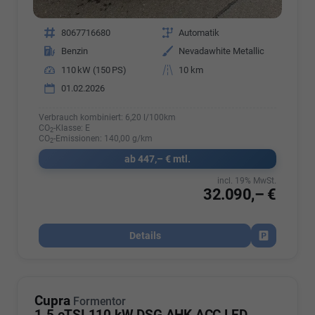
Fahrzeugnr.
8067716680
Getriebe
Automatik
Kraftstoff
Benzin
Außenfarbe
Nevadawhite Metallic
Leistung
110 kW (150 PS)
Kilometerstand
10 km
01.02.2026
Verbrauch kombiniert:
6,20 l/100km
CO
-Klasse:
E
2
CO
-Emissionen:
140,00 g/km
2
ab 447,– € mtl.
incl. 19% MwSt.
32.090,– €
Details
Fahrzeug par
Cupra
Formentor
1.5 eTSI 110 kW DSG AHK ACC LED