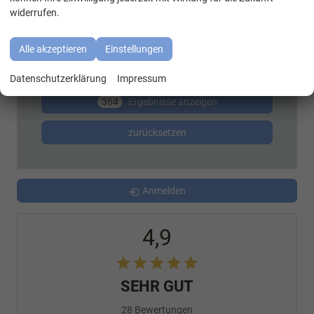
widerrufen.
Variante (z.B. LED, GTI, Facelift...)
Alle akzeptieren
Einstellungen
Datenschutzerklärung
Impressum
364
Ergebnisse anzeigen
zurücksetzen
Anmelden
4,9
SEHR GUT
28 Bewertungen