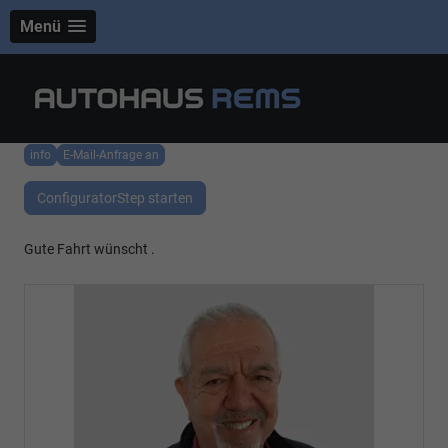
Menü
info
E-Mail-Anfrage an
ConfiguratorStep starten
Gute Fahrt wünscht .