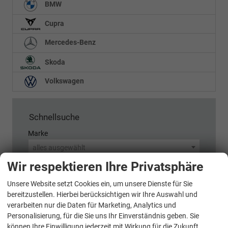
BMW
Cupra
Mercedes-Benz
Skoda
Volkswagen
Schnellsuche
Marke
alles ausgewählt
Wir respektieren Ihre Privatsphäre
Modell
Unsere Website setzt Cookies ein, um unsere Dienste für Sie
WhatsApp Kontakt
alles ausgewählt
bereitzustellen. Hierbei berücksichtigen wir Ihre Auswahl und
verarbeiten nur die Daten für Marketing, Analytics und
Kraftstoffart
Personalisierung, für die Sie uns Ihr Einverständnis geben. Sie
alles ausgewählt
können Ihre Einwilligung jederzeit mit Wirkung für die Zukunft