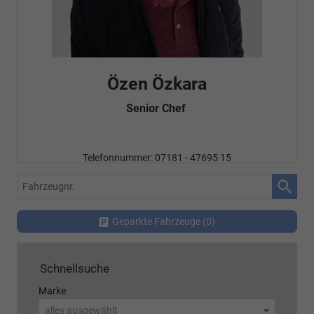
Özen Özkara
Senior Chef
Telefonnummer: 07181 - 47695 15
E-Mailadresse:
info@autohausrems.de
Fahrzeugnr.
Geparkte Fahrzeuge (
0
)
Schnellsuche
Marke
alles ausgewählt