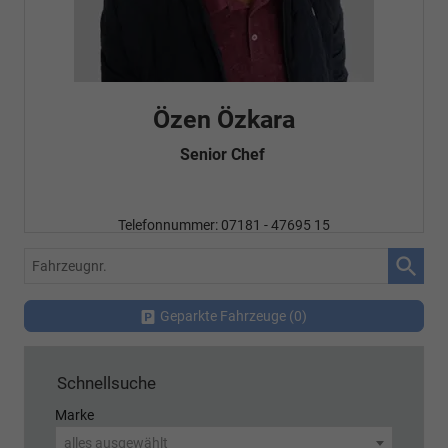
Özen Özkara
Senior Chef
Telefonnummer: 07181 - 47695 15
E-Mailadresse:
info@autohausrems.de
Fahrzeugnr.
Geparkte Fahrzeuge (
0
)
Schnellsuche
Marke
alles ausgewählt