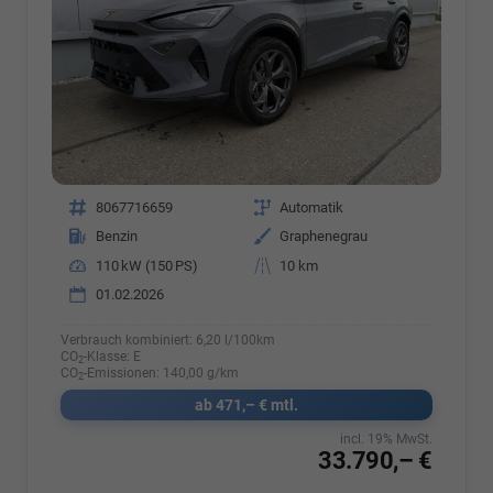
Fahrzeugnr.
8067716659
Getriebe
Automatik
Kraftstoff
Benzin
Außenfarbe
Graphenegrau
Leistung
110 kW (150 PS)
Kilometerstand
10 km
01.02.2026
Verbrauch kombiniert:
6,20 l/100km
CO
-Klasse:
E
2
CO
-Emissionen:
140,00 g/km
2
ab 471,– € mtl.
incl. 19% MwSt.
33.790,– €