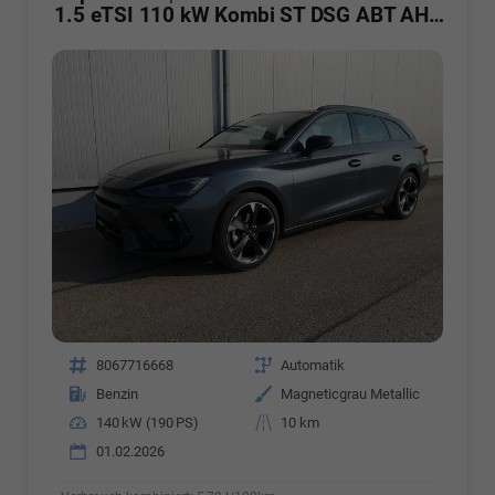
1.5 eTSI 110 kW Kombi ST DSG ABT AHK ACC LED
Fahrzeugnr.
8067716668
Getriebe
Automatik
Kraftstoff
Benzin
Außenfarbe
Magneticgrau Metallic
Leistung
140 kW (190 PS)
Kilometerstand
10 km
01.02.2026