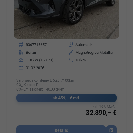
Fahrzeugnr.
8067716657
Getriebe
Automatik
Kraftstoff
Benzin
Außenfarbe
Magneticgrau Metallic
Leistung
110 kW (150 PS)
Kilometerstand
10 km
01.02.2026
Verbrauch kombiniert:
6,20 l/100km
CO
-Klasse:
E
2
CO
-Emissionen:
140,00 g/km
2
ab 459,– € mtl.
incl. 19% MwSt.
32.890,– €
Details
Fahrzeug par