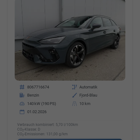
Fahrzeugnr.
8067716674
Getriebe
Automatik
Kraftstoff
Benzin
Außenfarbe
Fjord-Blau
Leistung
140 kW (190 PS)
Kilometerstand
10 km
01.02.2026
Verbrauch kombiniert:
5,70 l/100km
CO
-Klasse:
D
2
CO
-Emissionen:
131,00 g/km
2