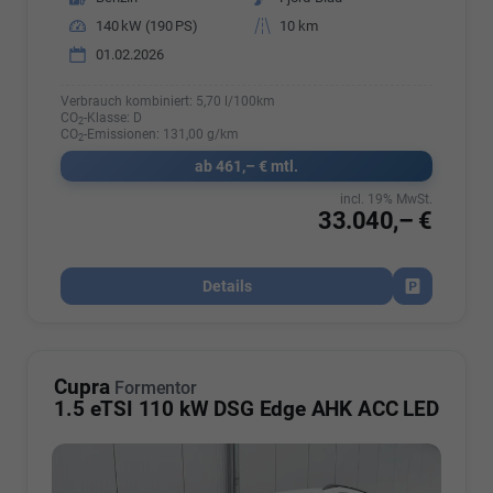
Leistung
140 kW (190 PS)
Kilometerstand
10 km
01.02.2026
Verbrauch kombiniert:
5,70 l/100km
CO
-Klasse:
D
2
CO
-Emissionen:
131,00 g/km
2
ab 461,– € mtl.
incl. 19% MwSt.
33.040,– €
Details
Fahrzeug par
Cupra
Formentor
1.5 eTSI 110 kW DSG Edge AHK ACC LED