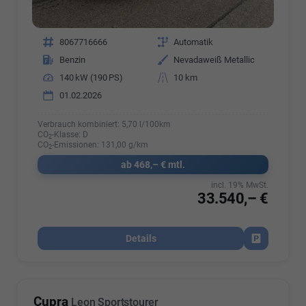
Fahrzeugnr.
8067716666
Getriebe
Automatik
Kraftstoff
Benzin
Außenfarbe
Nevadaweiß Metallic
Leistung
140 kW (190 PS)
Kilometerstand
10 km
01.02.2026
Verbrauch kombiniert:
5,70 l/100km
CO
-Klasse:
D
2
CO
-Emissionen:
131,00 g/km
2
ab 468,– € mtl.
incl. 19% MwSt.
33.540,– €
Details
Fahrzeug par
Cupra
Leon Sportstourer