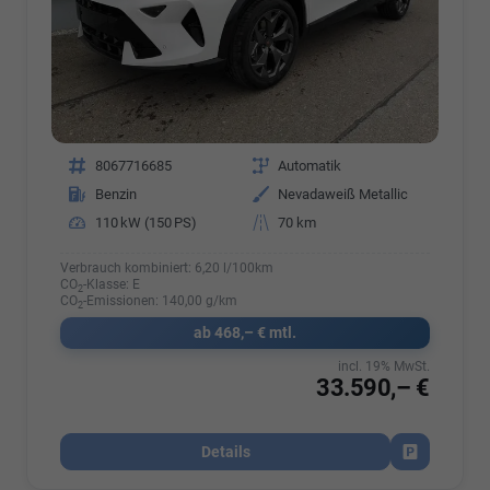
Fahrzeugnr.
8067716685
Getriebe
Automatik
Kraftstoff
Benzin
Außenfarbe
Nevadaweiß Metallic
Leistung
110 kW (150 PS)
Kilometerstand
70 km
Verbrauch kombiniert:
6,20 l/100km
CO
-Klasse:
E
2
CO
-Emissionen:
140,00 g/km
2
ab 468,– € mtl.
incl. 19% MwSt.
33.590,– €
Details
Fahrzeug par