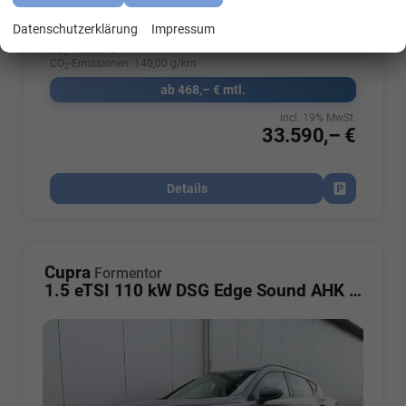
Datenschutzerklärung
Impressum
Verbrauch kombiniert:
6,20 l/100km
CO
-Klasse:
E
2
CO
-Emissionen:
140,00 g/km
2
ab 468,– € mtl.
incl. 19% MwSt.
33.590,– €
Details
Fahrzeug par
Cupra
Formentor
1.5 eTSI 110 kW DSG Edge Sound AHK ACC LED