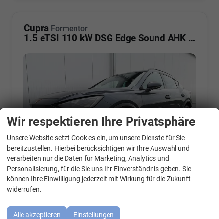
Cupra
Formentor
1.5 eTSI 110 kW DSG Edge Sound AHK ACC LED
Wir respektieren Ihre Privatsphäre
Unsere Website setzt Cookies ein, um unsere Dienste für Sie
WhatsApp Kontakt
bereitzustellen. Hierbei berücksichtigen wir Ihre Auswahl und
verarbeiten nur die Daten für Marketing, Analytics und
Personalisierung, für die Sie uns Ihr Einverständnis geben. Sie
können Ihre Einwilligung jederzeit mit Wirkung für die Zukunft
widerrufen.
Fahrzeugnr.
8067716687
Getriebe
Automatik
Kraftstoff
Benzin
Außenfarbe
Magneticgrau Metallic
Alle akzeptieren
Einstellungen
Leistung
110 kW (150 PS)
Kilometerstand
70 km