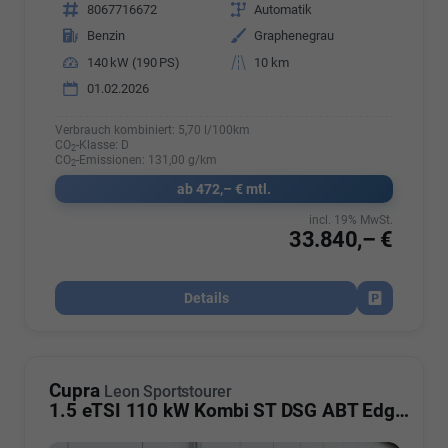
Fahrzeugnr.
8067716672
Getriebe
Automatik
Kraftstoff
Benzin
Außenfarbe
Graphenegrau
Leistung
140 kW (190 PS)
Kilometerstand
10 km
01.02.2026
Verbrauch kombiniert:
5,70 l/100km
CO
-Klasse:
D
2
CO
-Emissionen:
131,00 g/km
2
ab 472,– € mtl.
incl. 19% MwSt.
33.840,– €
Details
Fahrzeug par
Cupra
Leon Sportstourer
1.5 eTSI 110 kW Kombi ST DSG ABT Edge AHK ACC LED