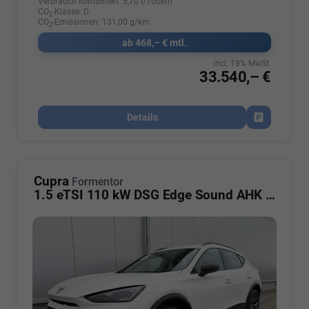
Verbrauch kombiniert:
5,70 l/100km
CO
-Klasse:
D
2
CO
-Emissionen:
131,00 g/km
2
ab 468,– € mtl.
incl. 19% MwSt.
33.540,– €
Details
Fahrzeug par
Cupra
Formentor
1.5 eTSI 110 kW DSG Edge Sound AHK ACC LED