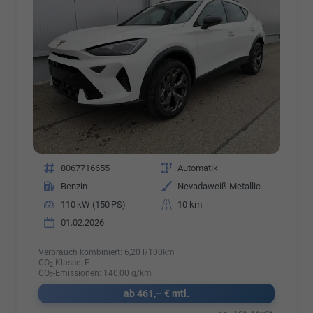
Fahrzeugnr.
8067716655
Getriebe
Automatik
Kraftstoff
Benzin
Außenfarbe
Nevadaweiß Metallic
Leistung
110 kW (150 PS)
Kilometerstand
10 km
01.02.2026
Verbrauch kombiniert:
6,20 l/100km
CO
-Klasse:
E
2
CO
-Emissionen:
140,00 g/km
2
ab 461,– € mtl.