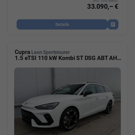
incl. 19% MwSt.
33.090,– €
Details
Fahrzeug par
Cupra
Leon Sportstourer
1.5 eTSI 110 kW Kombi ST DSG ABT AHK ACC LED