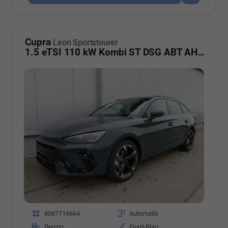
Cupra
Leon Sportstourer
1.5 eTSI 110 kW Kombi ST DSG ABT AHK ACC LED
Fahrzeugnr.
8067716664
Getriebe
Automatik
Kraftstoff
Benzin
Außenfarbe
Fjord-Blau