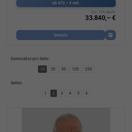
ab 472,– € mtl.
incl. 19% MwSt.
33.840,– €
Details
Fahrzeug par
Datensätze pro Seite:
10
20
50
100
250
Seiten:
1
2
3
4
5
6